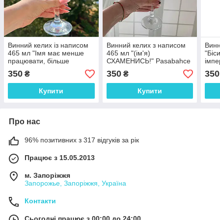
Винний келих із написом
Винний келих з написом
Винн
465 мл "Імя має менше
465 мл "(ім'я)
"Біс
працювати, більше
СХАМЕНИСЬ!" Pasabahce
імпе
відпочивати" Pasabahce
(ім'
350
350
350
₴
₴
Купити
Купити
Про нас
96% позитивних з 317 відгуків за рік
Працює з 15.05.2013
м. Запоріжжя
Запорожье, Запоріжжя, Україна
Контакти
Сьогодні працює з 00:00 до 24:00