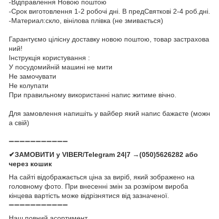
-Відправлення Новою поштою
-Срок виготовлення 1-2 робочі дні. В предСвяткові 2-4 роб.дні.
-Материал:скло, вінілова плівка (не змивається)
Гарантуємо цілісну доставку новою поштою, товар застрахова
ний!
Інструкція користування :
У посудомийній машині не мити
Не замочувати
Не колупати
При правильному використанні напис житиме вічно.
Для замовлення напишіть у вайбер який напис бажаєте (можн
а свій)
➖➖➖➖➖➖➖➖➖➖➖
✔ЗАМОВИТИ у VIBER/Telegram 24|7 →(050)5626282 або
через кошик
На сайті відображається ціна за виріб, який зображено на
головному фото. При внесенні змін за розміром вироба
кінцева вартість може відрізнятися від зазначеної.
➖➖➖➖➖➖➖➖➖➖➖
Наш повний асортимент