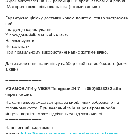
-Срок виготовлення 1-2 робочі дні. В предСвяткові 2-4 роб.дні.
-Материал:скло, вінілова плівка (не змивається)
Гарантуємо цілісну доставку новою поштою, товар застрахова
ний!
Інструкція користування :
У посудомийній машині не мити
Не замочувати
Не колупати
При правильному використанні напис житиме вічно.
Для замовлення напишіть у вайбер який напис бажаєте (можн
а свій)
➖➖➖➖➖➖➖➖➖➖➖
✔ЗАМОВИТИ у VIBER/Telegram 24|7 →(050)5626282 або
через кошик
На сайті відображається ціна за виріб, який зображено на
головному фото. При внесенні змін за розміром вироба
кінцева вартість може відрізнятися від зазначеної.
➖➖➖➖➖➖➖➖➖➖➖
Наш повний асортимент
товарів
h
ttps://www.instagram.com/podarynku_ukraine/