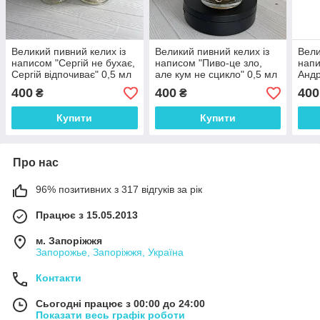
Великий пивний келих із
Великий пивний келих із
Вели
написом "Сергій не бухає,
написом "Пиво-це зло,
напи
Сергій відпочиває" 0,5 мл
але кум не сцикло" 0,5 мл
Андр
ціна за 1 шт
мл
400
400
400
₴
₴
Купити
Купити
Про нас
96% позитивних з 317 відгуків за рік
Працює з 15.05.2013
м. Запоріжжя
Запорожье, Запоріжжя, Україна
Контакти
Сьогодні працює з 00:00 до 24:00
Показати весь графік роботи