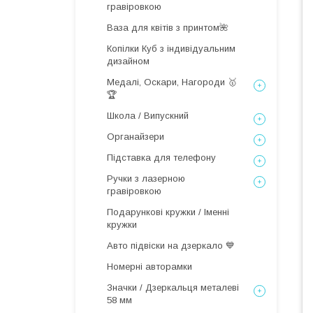
гравіровкою
Ваза для квітів з принтом🌺
Копілки Куб з індивідуальним
дизайном
Медалі, Оскари, Нагороди 🥇
🏆
Школа / Випускний
Органайзери
Підставка для телефону
Ручки з лазерною
гравіровкою
Подарункові кружки / Іменні
кружки
Авто підвіски на дзеркало 💙
Номерні авторамки
Значки / Дзеркальця металеві
58 мм