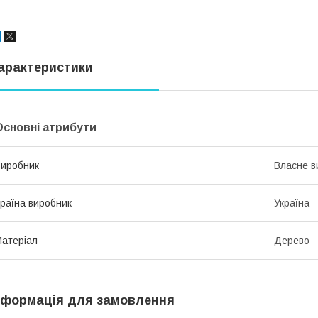
арактеристики
Основні атрибути
иробник
Власне в
раїна виробник
Україна
атеріал
Дерево
нформація для замовлення