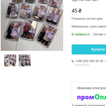
45 ₴
Показати оптові ціни
Мінімальна сума замов
В наявності
Оптом і 
Купити
+380 (50) 562-62-82
Катерина
У компанії підключені