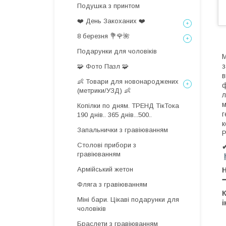
Подушка з принтом
❤️ День Закоханих ❤️
8 березня 💐🌹🌺
Подарунки для чоловіків
М
з
🧩 Фото Пазл 🧩
в
👶 Товари для новонароджених
ф
(метрики/УЗД) 👶
л
м
Копілки по дням. ТРЕНД ТікТока
г
190 днів.. 365 днів...500..
к
Запальнички з гравіюванням
Р
Столові прибори з
✔
гравіюванням
Армійський жетон
Н
Фляга з гравіюванням
Міні бари. Цікаві подарунки для
чоловіків
Браслети з гравіюванням