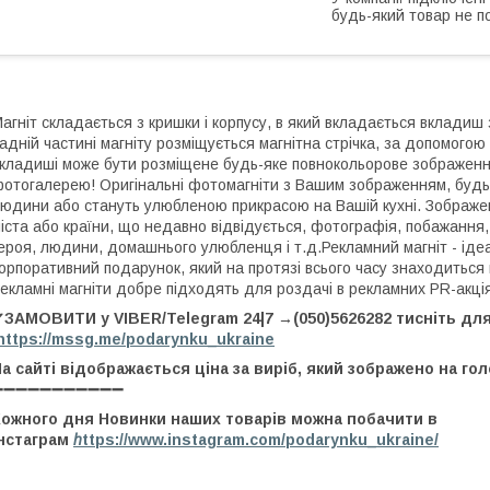
будь-який товар не п
агніт складається з кришки і корпусу, в який вкладається вклади
адній частині магніту розміщується магнітна стрічка, за допомогою 
кладиші може бути розміщене будь-яке повнокольорове зображен
отогалерею! Оригінальні фотомагніти з Вашим зображенням, будь
юдини або стануть улюбленою прикрасою на Вашій кухні. Зображе
іста або країни, що недавно відвідується, фотографія, побажання
ероя, людини, домашнього улюбленця і т.д.Рекламний магніт - іде
орпоративний подарунок, який на протязі всього часу знаходиться в 
екламні магніти добре підходять для роздачі в рекламних PR-акція
ЗАМОВИТИ у VIBER/Telegram 24|7 →(050)5626282 тисніть для
https://mssg.me/podarynku_ukraine
а сайті відображається ціна за виріб, який зображено на г
➖➖➖➖➖➖➖➖➖➖➖
Кожного дня Новинки наших товарів можна побачити в
інстаграм
h
ttps://www.instagram.com/podarynku_ukraine/