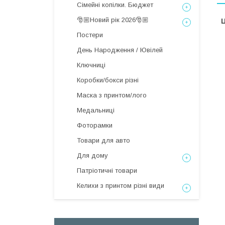
Сімейні копілки. Бюджет
🎅🏼Новий рік 2026🎅🏼
Ц
Постери
День Народження / Ювілей
Ключниці
Коробки/бокси різні
Маска з принтом/лого
Медальниці
Фоторамки
Товари для авто
Для дому
Патріотичні товари
Келихи з принтом різні види