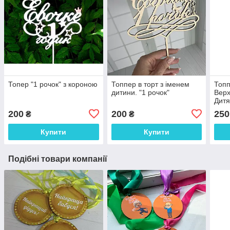
Топер "1 рочок" з короною
Топпер в торт з іменем
Топп
дитини. "1 рочок"
Верх
Дитя
перш
200
200
250
₴
₴
Купити
Купити
Подібні товари компанії