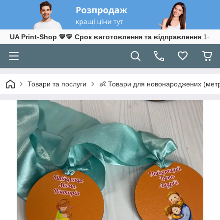
UA Print-Shop ​💙💛 Срок виготовлення та відправлення 1-3 р
Товари та послуги
👶 Товари для новонароджених (метр