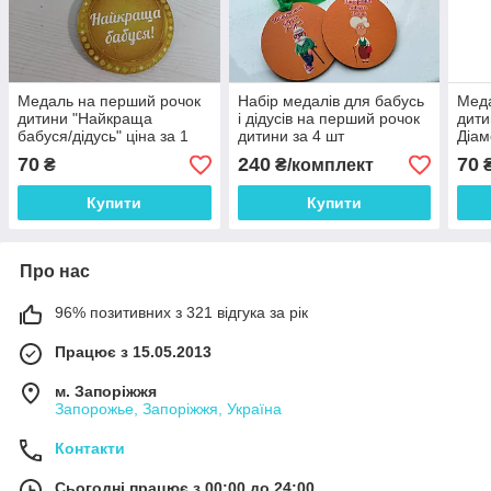
Медаль на перший рочок
Набір медалів для бабусь
Меда
дитини "Найкраща
і дідусів на перший рочок
дити
бабуся/дідусь" ціна за 1
дитини за 4 шт
Діам
шт Діаметр 9 см
70
240
70
₴
₴/комплект
Купити
Купити
Про нас
96% позитивних з 321 відгука за рік
Працює з 15.05.2013
м. Запоріжжя
Запорожье, Запоріжжя, Україна
Контакти
Сьогодні працює з 00:00 до 24:00