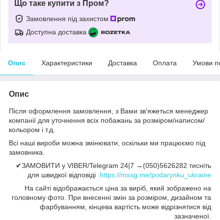
Що таке купити з Пром?
Замовлення під захистом
Доступна доставка
Опис
Характеристики
Доставка
Оплата
Умови п
Опис
Після оформлення замовлення, з Вами зв'яжеться менеджер
компанії для уточнення всіх побажань за розміром/написом/
кольором і т.д.
Всі наші вироби можна змінювати, оскільки ми працюємо під
замовника.
✔ЗАМОВИТИ у VIBER/Telegram 24|7 →(050)5626282 тисніть
для швидкої відповіді
https://mssg.me/podarynku_ukraine
На сайті відображається ціна за виріб, який зображено на
головному фото. При внесенні змін за розміром, дизайном та
фарбуванням, кінцева вартість може відрізнятися від
зазначеної.