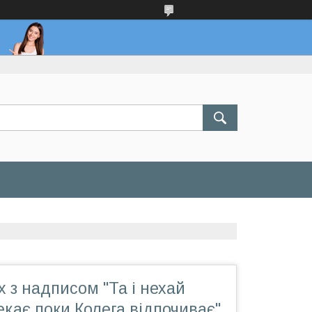
 з надписом "Та і нехай
чекає поки Колега відпочиває"