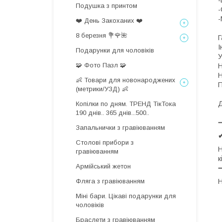
-
Подушка з принтом
-
-
❤️ День Закоханих ❤️
8 березня 💐🌹🌺
Г
І
Подарунки для чоловіків
У
🧩 Фото Пазл 🧩
Н
Н
👶 Товари для новонароджених
П
(метрики/УЗД) 👶
Д
Копілки по дням. ТРЕНД ТікТока
190 днів.. 365 днів...500..
Запальнички з гравіюванням
Столові прибори з
Н
гравіюванням
к
Армійський жетон
Фляга з гравіюванням
Н
Міні бари. Цікаві подарунки для
чоловіків
Браслети з гравіюванням