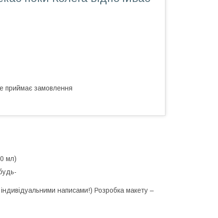
не приймає замовлення
850 мл)
будь-
и індивідуальними написами!) Розробка макету –