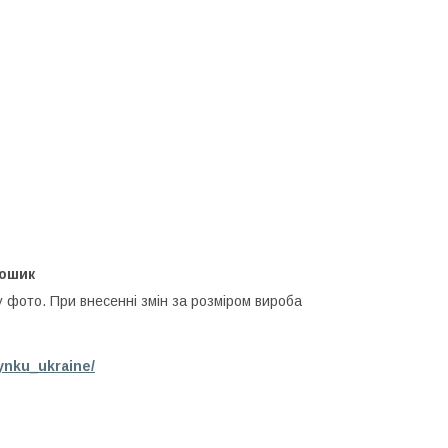
кошик
у фото. При внесенні змін за розміром вироба
ynku_ukraine/