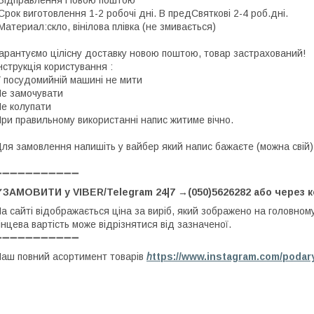
Відправлення Новою поштою
Срок виготовлення 1-2 робочі дні. В предСвяткові 2-4 роб.дні.
Материал:скло, вінілова плівка (не змивається)
арантуємо цілісну доставку новою поштою, товар застрахований!
нструкція користування :
 посудомийній машині не мити
е замочувати
е колупати
ри правильному використанні напис житиме вічно.
ля замовлення напишіть у вайбер який напис бажаєте (можна свій)
➖➖➖➖➖➖➖➖➖➖➖
✔ЗАМОВИТИ у VIBER/Telegram 24|7 →(050)5626282 або через 
а сайті відображається ціна за виріб, який зображено на головном
інцева вартість може відрізнятися від зазначеної.
➖➖➖➖➖➖➖➖➖➖➖
аш повний асортимент товарів
h
ttps://www.instagram.com/podar