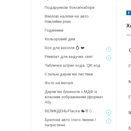
Подарункові бокси/набори
Вінілові наліпки на авто.
Наклейки різні
Х
Годинники
Кольоровий дим
Все для весілля 💍 ❤️
Реквізит для ведучих свят
Табличка штрих кода. QR код
П
Стильні деревʼяні листівки
М
Фото на металі
Дерев’яні блокноти з МДФ із
П
власним зображенням (формат
А5)
ВЕЛИКДЕНЬ/Пасха 🐇🐰🥚
В
Брелоки авто /лого /іменні /
патріотичні
К