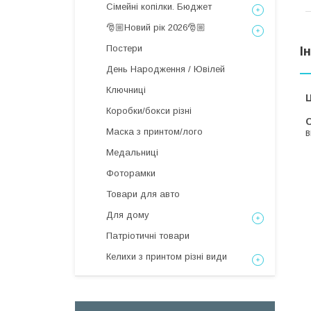
Сімейні копілки. Бюджет
🎅🏼Новий рік 2026🎅🏼
Постери
І
День Народження / Ювілей
Ключниці
Ц
Коробки/бокси різні
С
Маска з принтом/лого
в
Медальниці
Фоторамки
Товари для авто
Для дому
Патріотичні товари
Келихи з принтом різні види