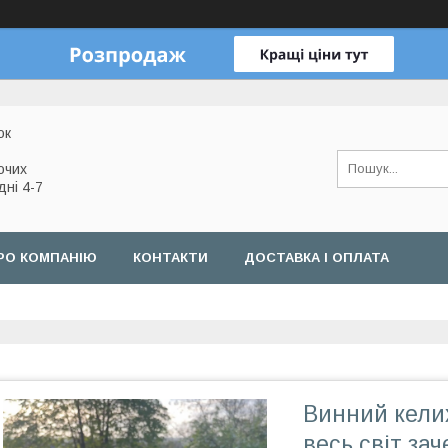
ок
очих
дні 4-7
РО КОМПАНІЮ
КОНТАКТИ
ДОСТАВКА І ОПЛАТА
Винний келих
весь світ за