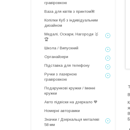
гравіровкою
Ваза для квітів з принтом🌺
Копілки Куб з індивідуальним
дизайном
Медалі, Оскари, Нагороди 🥇
🏆
Школа / Випускний
Органайзери
Підставка для телефону
Ручки з лазерною
гравіровкою
Т
Подарункові кружки / Іменні
кружки
Авто підвіски на дзеркало 💙
К
я
Номерні авторамки
В
Значки / Дзеркальця металеві
58 мм