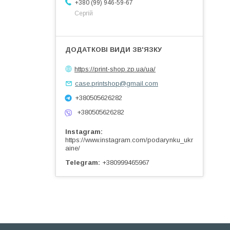
+380 (99) 946-59-67
Сергій
https://print-shop.zp.ua/ua/
case.printshop@gmail.com
+380505626282
+380505626282
Instagram
https://www.instagram.com/podarynku_ukr
aine/
Telegram
+380999465967