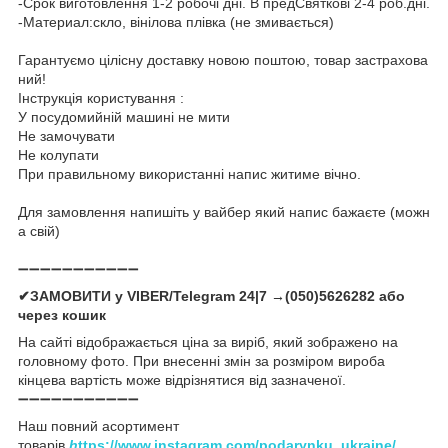
-Срок виготовлення 1-2 робочі дні. В предСвяткові 2-4 роб.дні.
-Материал:скло, вінілова плівка (не змивається)
Гарантуємо цілісну доставку новою поштою, товар застрахова
ний!
Інструкція користування :
У посудомийній машині не мити
Не замочувати
Не колупати
При правильному використанні напис житиме вічно.
Для замовлення напишіть у вайбер який напис бажаєте (можн
а свій)
➖➖➖➖➖➖➖➖➖➖➖
✔ЗАМОВИТИ у VIBER/Telegram 24|7 →(050)5626282 або
через кошик
На сайті відображається ціна за виріб, який зображено на
головному фото. При внесенні змін за розміром вироба
кінцева вартість може відрізнятися від зазначеної.
➖➖➖➖➖➖➖➖➖➖➖
Наш повний асортимент
товарів
h
ttps://www.instagram.com/podarynku_ukraine/