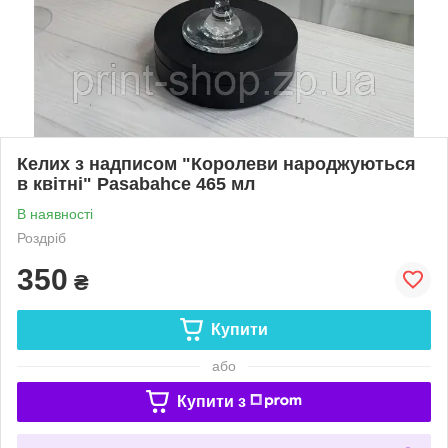
Келих з надписом "Королеви народжуються
в квітні" Pasabahce 465 мл
В наявності
Роздріб
350
₴
Купити
або
Купити з