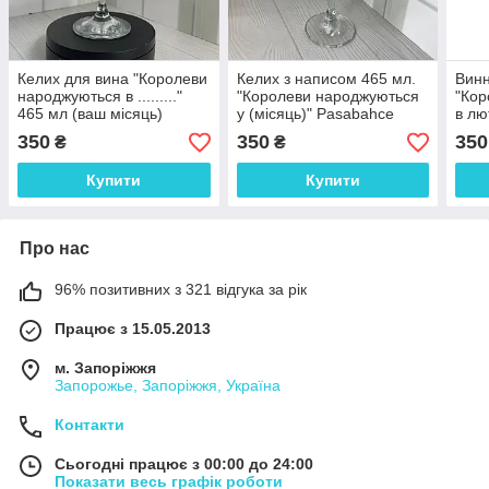
Келих для вина "Королеви
Келих з написом 465 мл.
Винн
народжуються в ........."
"Королеви народжуються
"Кор
465 мл (ваш місяць)
у (місяць)" Pasabahce
в лю
мл
350
350
350
₴
₴
Купити
Купити
Про нас
96% позитивних з 321 відгука за рік
Працює з 15.05.2013
м. Запоріжжя
Запорожье, Запоріжжя, Україна
Контакти
Сьогодні працює з 00:00 до 24:00
Показати весь графік роботи