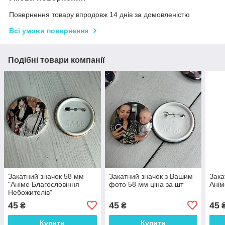
Повернення товару впродовж 14 днів за домовленістю
Всі умови повернення
Подібні товари компанії
Закатний значок 58 мм
Закатний значок з Вашим
Зака
"Аніме Благословіння
фото 58 мм ціна за шт
Анім
Небожителів"
45
45
45
₴
₴
Купити
Купити