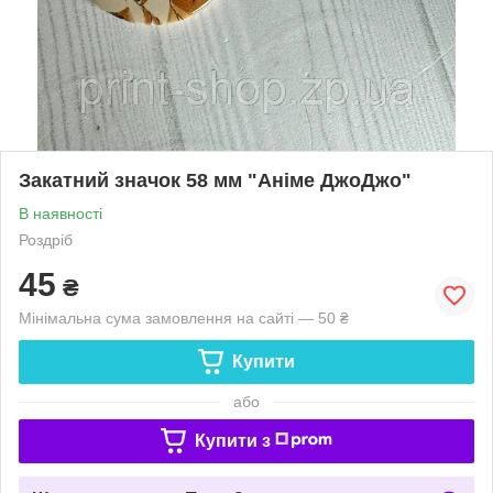
Закатний значок 58 мм "Аніме ДжоДжо"
В наявності
Роздріб
45
₴
Мінімальна сума замовлення на сайті — 50 ₴
Купити
або
Купити з