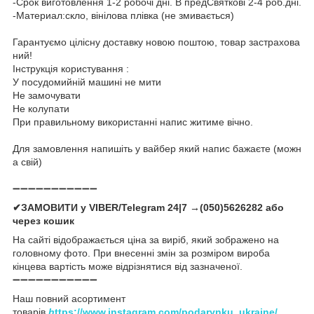
-Срок виготовлення 1-2 робочі дні. В предСвяткові 2-4 роб.дні.
-Материал:скло, вінілова плівка (не змивається)
Гарантуємо цілісну доставку новою поштою, товар застрахова
ний!
Інструкція користування :
У посудомийній машині не мити
Не замочувати
Не колупати
При правильному використанні напис житиме вічно.
Для замовлення напишіть у вайбер який напис бажаєте (можн
а свій)
➖➖➖➖➖➖➖➖➖➖➖
✔ЗАМОВИТИ у VIBER/Telegram 24|7 →(050)5626282 або
через кошик
На сайті відображається ціна за виріб, який зображено на
головному фото. При внесенні змін за розміром вироба
кінцева вартість може відрізнятися від зазначеної.
➖➖➖➖➖➖➖➖➖➖➖
Наш повний асортимент
товарів
h
ttps://www.instagram.com/podarynku_ukraine/