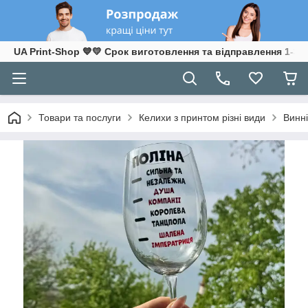
UA Print-Shop ​💙💛 Срок виготовлення та відправлення 1-3 р
Товари та послуги
Келихи з принтом різні види
Винні