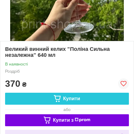
Великий винний келих "Поліна Сильна
незалежна" 640 мл
В наявності
Роздріб
370
₴
Купити
або
Купити з