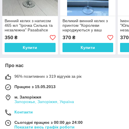
Винний келих з написом
Великий винний келих з
Імен
465 мл "Ірочка Сильна та
принтом "Королеви
"Юль
незалежна" Pasabahce
народжуються у ваш
неза
ціна за 1 шт
місяць" 640мл
350
370
370
₴
₴
Купити
Купити
Про нас
96% позитивних з 319 відгуків за рік
Працює з 15.05.2013
м. Запоріжжя
Запорожье, Запоріжжя, Україна
Контакти
Сьогодні працює з 00:00 до 24:00
Показати весь графік роботи