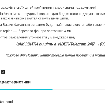
орадуйте своїх дітей пам'ятними та корисними подарунками!
інійка із ім'ям — чудовий варіант для бюджетного подарунка школя
 такою лінійкою заняття стануть цікавішими.
а Вашим бажанням вставимо будь-який напис, логотип або товарни
атеріал — березова фанера завтовшки 4 мм
птові замовлення уточнювати у менеджера ціну
ЗАМОВИТИ пишіть в VIBER/Telegram 24|7 →(050
Кожного дня Новинки наших товарів можна побачити в інст
арактеристики
Основні