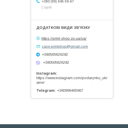
+380 (99) 946-59-67
Сергій
https://print-shop.zp.ua/ua/
case.printshop@gmail.com
+380505626282
+380505626282
Instagram
https://www.instagram.com/podarynku_ukr
aine/
Telegram
+380999465967