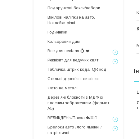
Подарункові бокси/набори
К
Вінілові наліпки на авто.
Наклейки різні
Годинники
Кольоровий дим
М
Все для весілля 💍 ❤️
Реквізит для ведучих свят
Табличка штрих кода. QR код
І
Стильні деревʼяні листівки
Фото на металі
Ц
Дерев’яні блокноти з МДФ із
С
власним зображенням (формат
т
А5)
ВЕЛИКДЕНЬ/Пасха 🐇🐰🥚
Брелоки авто /лого /іменні /
патріотичні