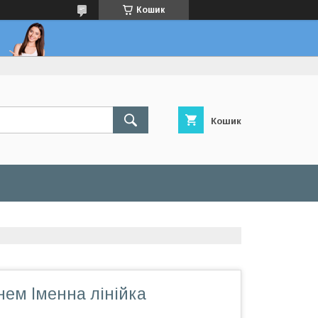
Кошик
Кошик
енем Іменна лінійка