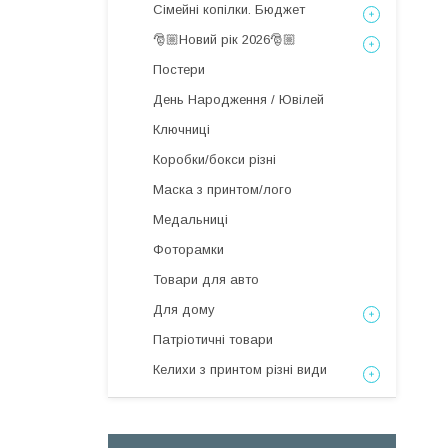
Сімейні копілки. Бюджет
🎅🏼Новий рік 2026🎅🏼
Постери
День Народження / Ювілей
Ключниці
Коробки/бокси різні
Маска з принтом/лого
Медальниці
Фоторамки
Товари для авто
Для дому
Патріотичні товари
Келихи з принтом різні види