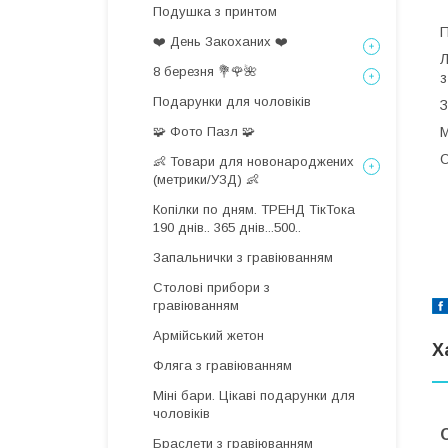
Подушка з принтом
П
❤️ День Закоханих ❤️
Л
8 березня 💐🌹🌺
з
Подарунки для чоловіків
З
🧩 Фото Пазл 🧩
М
О
👶 Товари для новонароджених
(метрики/УЗД) 👶
Копілки по дням. ТРЕНД ТікТока
190 днів.. 365 днів...500..
Запальнички з гравіюванням
Столові прибори з
гравіюванням
Армійський жетон
Х
Фляга з гравіюванням
Міні бари. Цікаві подарунки для
чоловіків
Браслети з гравіюванням