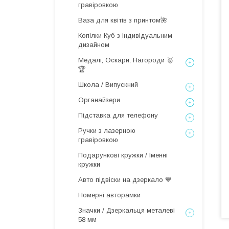
гравіровкою
Ваза для квітів з принтом🌺
Копілки Куб з індивідуальним
дизайном
Медалі, Оскари, Нагороди 🥇
🏆
Школа / Випускний
Органайзери
Підставка для телефону
Ручки з лазерною
гравіровкою
Подарункові кружки / Іменні
кружки
Авто підвіски на дзеркало 💙
Номерні авторамки
Значки / Дзеркальця металеві
58 мм