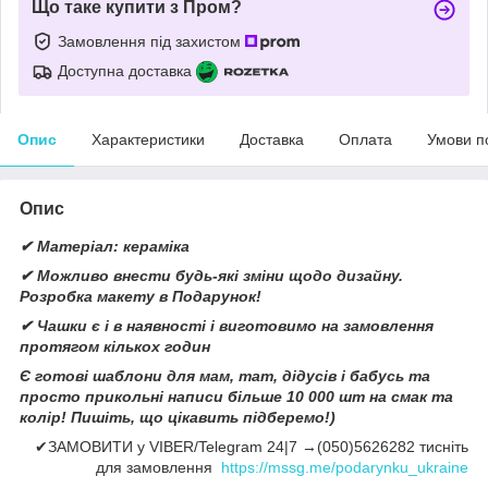
Що таке купити з Пром?
Замовлення під захистом
Доступна доставка
Опис
Характеристики
Доставка
Оплата
Умови п
Опис
✔ Матеріал: кераміка
✔ Можливо внести будь-які зміни щодо дизайну.
Розробка макету в Подарунок!
✔ Чашки є і в наявності і виготовимо на замовлення
протягом кількох годин
Є готові шаблони для мам, тат, дідусів і бабусь та
просто прикольні написи більше 10 000 шт на смак та
колір! Пишіть, що цікавить підберемо!)
✔ЗАМОВИТИ у VIBER/Telegram 24|7 →(050)5626282 тисніть
для замовлення
https://mssg.me/podarynku_ukraine