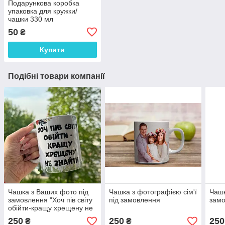
Подарункова коробка
упаковка для кружки/
чашки 330 мл
50
₴
Купити
Подібні товари компанії
Чашка з Ваших фото під
Чашка з фотографією сім'ї
Чашк
замовлення "Хоч пів світу
під замовлення
зам
обійти-кращу хрещену не
знайти"
250
250
250
₴
₴