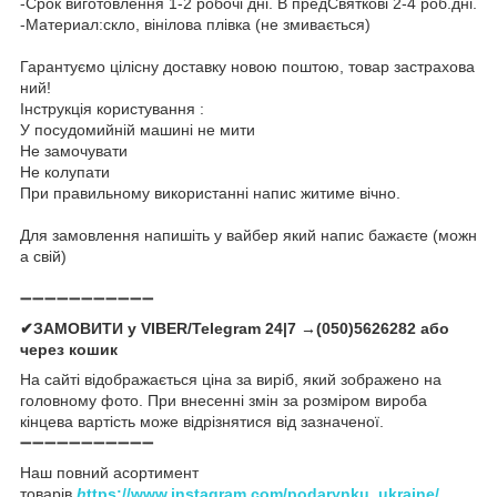
-Срок виготовлення 1-2 робочі дні. В предСвяткові 2-4 роб.дні.
-Материал:скло, вінілова плівка (не змивається)
Гарантуємо цілісну доставку новою поштою, товар застрахова
ний!
Інструкція користування :
У посудомийній машині не мити
Не замочувати
Не колупати
При правильному використанні напис житиме вічно.
Для замовлення напишіть у вайбер який напис бажаєте (можн
а свій)
➖➖➖➖➖➖➖➖➖➖➖
✔ЗАМОВИТИ у VIBER/Telegram 24|7 →(050)5626282 або
через кошик
На сайті відображається ціна за виріб, який зображено на
головному фото. При внесенні змін за розміром вироба
кінцева вартість може відрізнятися від зазначеної.
➖➖➖➖➖➖➖➖➖➖➖
Наш повний асортимент
товарів
h
ttps://www.instagram.com/podarynku_ukraine/