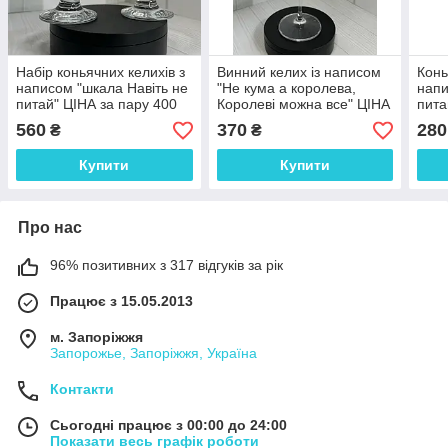
Набір коньячних келихів з
Винний келих із написом
Конь
написом "шкала Навіть не
"Не кума а королева,
напи
питай" ЦІНА за пару 400
Королеві можна все" ЦІНА
пита
мл
ЗА 1 шт 640 мл
мл
560
370
280
₴
₴
Купити
Купити
Про нас
96% позитивних з 317 відгуків за рік
Працює з 15.05.2013
м. Запоріжжя
Запорожье, Запоріжжя, Україна
Контакти
Сьогодні працює з 00:00 до 24:00
Показати весь графік роботи