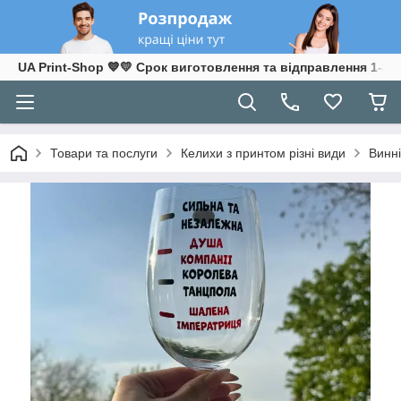
UA Print-Shop ​💙💛 Срок виготовлення та відправлення 1-3 р
Товари та послуги
Келихи з принтом різні види
Винні