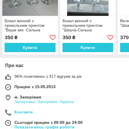
Бокал винний з
Бокал винний з
Вели
прикольним принтом
прикольним принтом
"Шка
"Ваше імя -Сильна
"Шкала-Сильна
незалежна" 465 мл
незалежна" 465 мл
350
350
370
₴
₴
Купити
Купити
Про нас
96% позитивних з 317 відгуків за рік
Працює з 15.05.2013
м. Запоріжжя
Запорожье, Запоріжжя, Україна
Контакти
Сьогодні працює з 00:00 до 24:00
Показати весь графік роботи