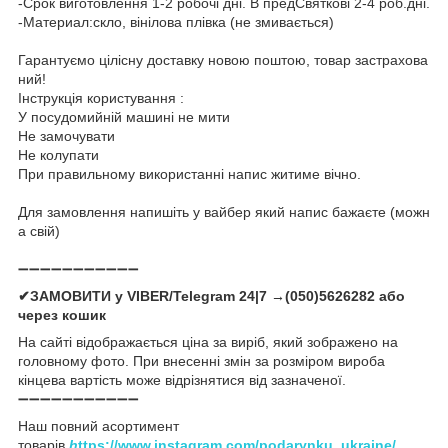
-Срок виготовлення 1-2 робочі дні. В предСвяткові 2-4 роб.дні.
-Материал:скло, вінілова плівка (не змивається)
Гарантуємо цілісну доставку новою поштою, товар застрахова
ний!
Інструкція користування :
У посудомийній машині не мити
Не замочувати
Не колупати
При правильному використанні напис житиме вічно.
Для замовлення напишіть у вайбер який напис бажаєте (можн
а свій)
➖➖➖➖➖➖➖➖➖➖➖
✔ЗАМОВИТИ у VIBER/Telegram 24|7 →(050)5626282 або
через кошик
На сайті відображається ціна за виріб, який зображено на
головному фото. При внесенні змін за розміром вироба
кінцева вартість може відрізнятися від зазначеної.
➖➖➖➖➖➖➖➖➖➖➖
Наш повний асортимент
товарів
h
ttps://www.instagram.com/podarynku_ukraine/