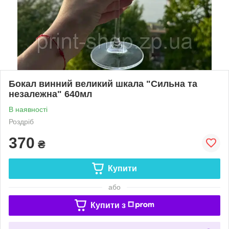
Бокал винний великий шкала "Сильна та
незалежна" 640мл
В наявності
Роздріб
370
₴
Купити
або
Купити з