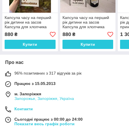
Капсула часу на перший
Капсула часу на перший
Капс
рік дитини на засов
рік дитини на засов
рік 
Капсула для хлопчика
Капсула для хлопчика
прин
Розміри коробки 36х13х11
Розміри коробки 36х13х11
см
880
880
1 3
₴
₴
см
см
Купити
Купити
Про нас
96% позитивних з 317 відгуків за рік
Працює з 15.05.2013
м. Запоріжжя
Запорожье, Запоріжжя, Україна
Контакти
Сьогодні працює з 00:00 до 24:00
Показати весь графік роботи