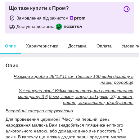
Що таке купити з Пром?
Замовлення під захистом
Доступна доставка
Опис
Характеристики
Доставка
Оплата
Умови п
Опис
Розміри коробки 36*13*11 см. (більше 100 видів дизайну в
нашій розробці)
Усі капсули різні! Відмінність товщина використаного
матеріалу 3,6,9 мм, замок, засув, під цвяхи, 3Д текст,
принт, гравіювання, фарбування.
Всередині капсули стружка/сіно
Для проведення церемоніі "Часу" на перший день
народження малюка Вам знадобиться пляшечка елітного
алкогольного напою, або домашнє вино яке простоїть 17
років. В капсулу ще можна додати перші предмети малюка