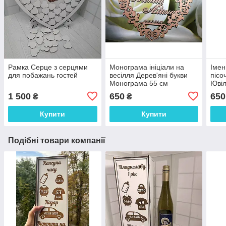
Рамка Серце з серцями
Монограма ініціали на
Імен
для побажань гостей
весілля Дерев'яні букви
пісо
Монограма 55 см
Ювіл
1 500
650
650
₴
₴
Купити
Купити
Подібні товари компанії