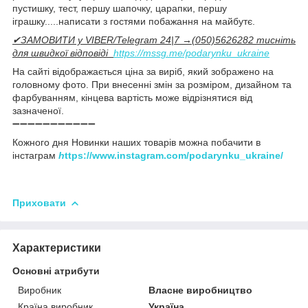
пустишку, тест, першу шапочку, царапки, першу
іграшку.....написати з гостями побажання на майбутє.
✔ЗАМОВИТИ у VIBER/Telegram 24|7 →(050)5626282 тисніть
для швидкої відповіді
https://mssg.me/podarynku_ukraine
На сайті відображається ціна за виріб, який зображено на
головному фото. При внесенні змін за розміром, дизайном та
фарбуванням, кінцева вартість може відрізнятися від
зазначеної.
➖➖➖➖➖➖➖➖➖➖➖
Кожного дня Новинки наших товарів можна побачити в
інстаграм
h
ttps://www.instagram.com/podarynku_ukraine/
Приховати
Характеристики
Основні атрибути
Виробник
Власне виробництво
Країна виробник
Україна