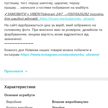
пустишку, тест, першу шапочку, царапки, першу
іграшку.....написати з гостями побажання на майбутє.
✔ЗАМОВИТИ у VIBER/Telegram 24|7 →(050)5626282 тисніть
для швидкої відповіді
https://mssg.me/podarynku_ukraine
На сайті відображається ціна за виріб, який зображено на
головному фото. При внесенні змін за розміром, дизайном та
фарбуванням, кінцева вартість може відрізнятися від
зазначеної.
➖➖➖➖➖➖➖➖➖➖➖
Кожного дня Новинки наших товарів можна побачити в
інстаграм
h
ttps://www.instagram.com/podarynku_ukraine/
Приховати
Характеристики
Основні атрибути
Виробник
Власне виробництво
Країна виробник
Україна