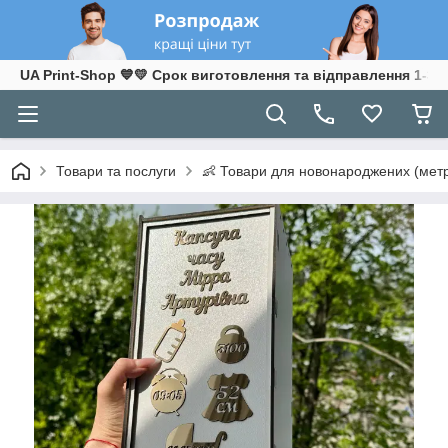
UA Print-Shop ​💙💛 Срок виготовлення та відправлення 1-3 р
Товари та послуги
👶 Товари для новонароджених (метр