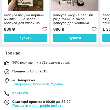
Капсула часу на перший
Капсула часу на перший
Капс
рік дитини на засов
рік дитини на засов
рік 
Капсула для хлопчика
Капсула для хлопчика
прин
Розміри коробки 36х13х11
Розміри коробки 36х13х11
см
880
880
1 3
₴
₴
см
см
Купити
Купити
Про нас
96% позитивних з 317 відгуків за рік
Працює з 15.05.2013
м. Запоріжжя
Запорожье, Запоріжжя, Україна
Контакти
Сьогодні працює з 00:00 до 24:00
Показати весь графік роботи