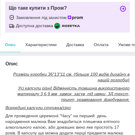
Що таке купити з Пром?
Замовлення під захистом
Доступна доставка
Опис
Характеристики
Доставка
Оплата
Умови п
Опис
Розміри коробки 36*13*11 см. (більше 100 видів дизайну в
нашій розробці)
Усі капсули різні! Відмінність товщина використаного
матеріалу 3,6,9 мм, замок, засув, під цвяхи, 3Д текст,
принт, гравіювання, фарбування.
Всередині капсули стружка/сіно
Для проведення церемоніі "Часу" на перший день
народження малюка Вам знадобиться пляшечка елітного
алкогольного напою, або домашнє вино яке простоїть 17
років. В капсулу ще можна додати перші предмети малюка