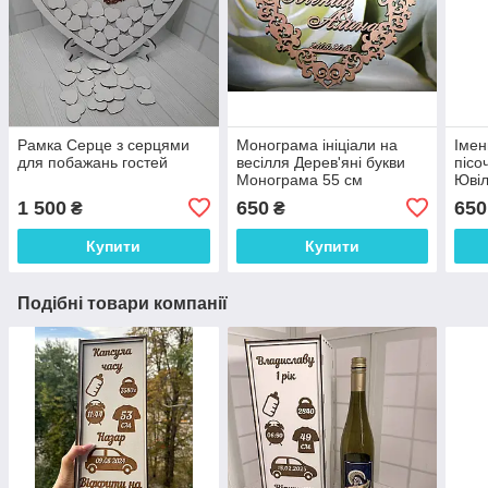
Рамка Серце з серцями
Монограма ініціали на
Імен
для побажань гостей
весілля Дерев'яні букви
пісо
Монограма 55 см
Ювіл
1 500
650
650
₴
₴
Купити
Купити
Подібні товари компанії