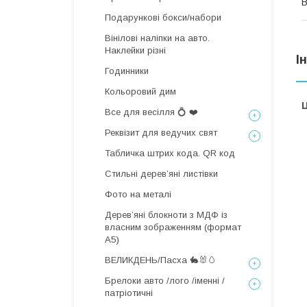
В
Подарункові бокси/набори
Вінілові наліпки на авто.
Наклейки різні
І
Годинники
Кольоровий дим
Ц
Все для весілля 💍 ❤️
Реквізит для ведучих свят
Табличка штрих кода. QR код
Стильні деревʼяні листівки
Фото на металі
Дерев’яні блокноти з МДФ із
власним зображенням (формат
А5)
ВЕЛИКДЕНЬ/Пасха 🐇🐰🥚
Брелоки авто /лого /іменні /
патріотичні