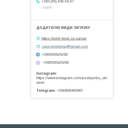
+380 (99) 946-59-67
Сергій
https://print-shop.zp.ua/ua/
case.printshop@gmail.com
+380505626282
+380505626282
Instagram
https://www.instagram.com/podarynku_ukr
aine/
Telegram
+380999465967