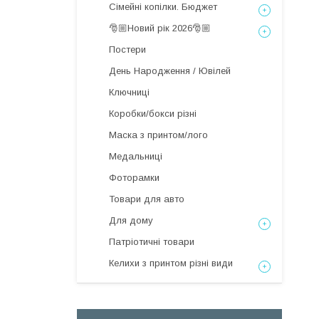
Сімейні копілки. Бюджет
🎅🏼Новий рік 2026🎅🏼
Постери
День Народження / Ювілей
Ключниці
Коробки/бокси різні
Маска з принтом/лого
Медальниці
Фоторамки
Товари для авто
Для дому
Патріотичні товари
Келихи з принтом різні види