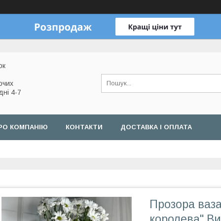
ок
очих
дні 4-7
РО КОМПАНІЮ
КОНТАКТИ
ДОСТАВКА І ОПЛАТА
Прозора ваза
королева" Ви