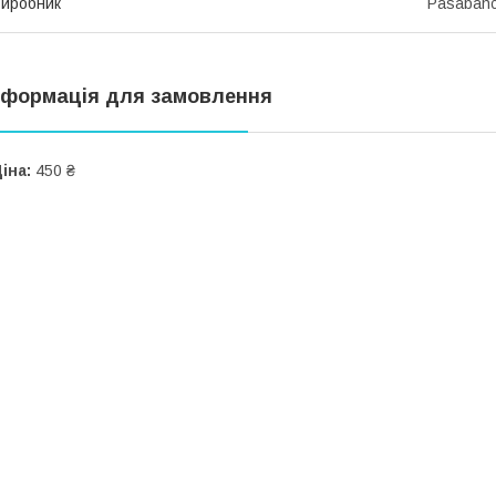
иробник
Pasabah
нформація для замовлення
іна:
450 ₴