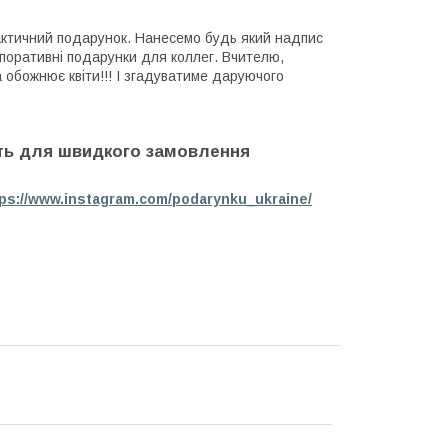
рактичний подарунок. Нанесемо будь який надпис
рпоративні подарунки для коллег. Вчителю,
а обожнює квіти!!! І згадуватиме даруючого
ніть для швидкого замовлення
tps://www.instagram.com/podarynku_ukraine/