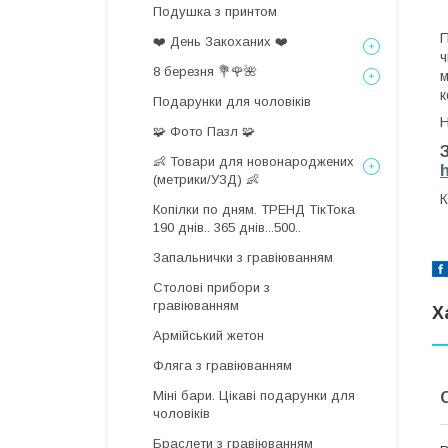
Подушка з принтом
П
❤️ День Закоханих ❤️
ч
8 березня 💐🌹🌺
м
к
Подарунки для чоловіків
Н
🧩 Фото Пазл 🧩
👶 Товари для новонароджених
(метрики/УЗД) 👶
К
Копілки по дням. ТРЕНД ТікТока
190 днів.. 365 днів...500..
Запальнички з гравіюванням
Столові прибори з
гравіюванням
Х
Армійський жетон
Фляга з гравіюванням
Міні бари. Цікаві подарунки для
чоловіків
Браслети з гравіюванням