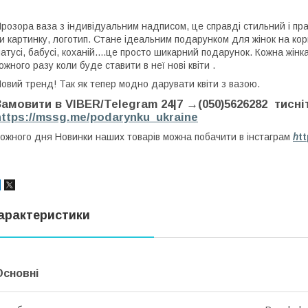
розора ваза з індивідуальним надписом, це справді стильний і п
и картинку, логотип. Стане ідеальним подарунком для жінок на ко
атусі, бабусі, коханій....це просто шикарний подарунок. Кожна жінк
ожного разу коли буде ставити в неї нові квіти .
овий тренд! Так як тепер модно дарувати квіти з вазою.
Замовити в VIBER/Telegram 24|7 →(050)5626282 тис
https://mssg.me/podarynku_ukraine
ожного дня Новинки наших товарів можна побачити в інстаграм
h
t
арактеристики
Основні