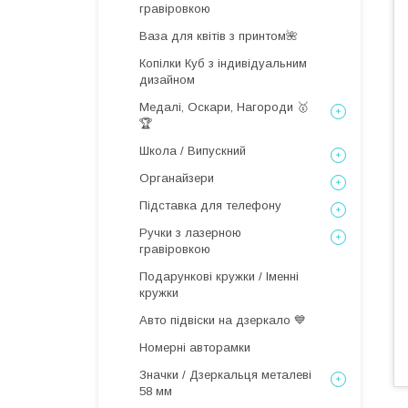
гравіровкою
Ваза для квітів з принтом🌺
Копілки Куб з індивідуальним
дизайном
Медалі, Оскари, Нагороди 🥇
🏆
Школа / Випускний
Органайзери
Підставка для телефону
Ручки з лазерною
гравіровкою
Подарункові кружки / Іменні
кружки
Авто підвіски на дзеркало 💙
Номерні авторамки
Значки / Дзеркальця металеві
58 мм