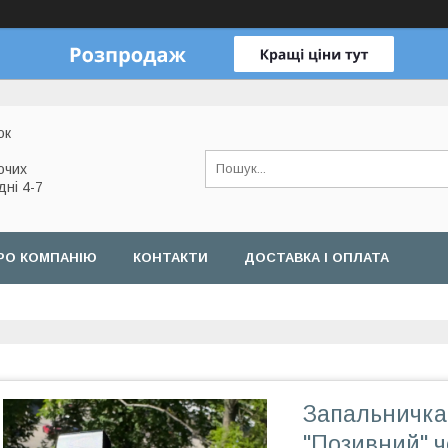
ок
очих
дні 4-7
РО КОМПАНІЮ
КОНТАКТИ
ДОСТАВКА І ОПЛАТА
Запальничка
"Позивний" 