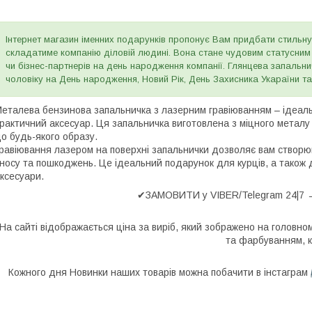
Інтернет магазин іменних подарунків пропонує Вам придбати стильну
складатиме компанію діловій людині. Вона стане чудовим статусним п
чи бізнес-партнерів на день народження компанії. Глянцева запальн
чоловіку на День народження, Новий Рік, День Захисника Укараїни та 
еталева бензинова запальничка з лазерним гравіюванням – ідеальн
рактичний аксесуар. Ця запальничка виготовлена з міцного металу 
о будь-якого образу.
равіювання лазером на поверхні запальнички дозволяє вам створюв
носу та пошкоджень. Це ідеальний подарунок для курців, а також 
ксесуари.
✔ЗАМОВИТИ у VIBER/Telegram 24|7 →
На сайті відображається ціна за виріб, який зображено на головно
та фарбуванням, к
Кожного дня Новинки наших товарів можна побачити в інстаграм