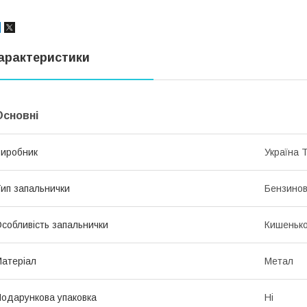
арактеристики
Основні
иробник
Україна 
ип запальнички
Бензино
собливість запальнички
Кишеньк
атеріал
Метал
одарункова упаковка
Ні