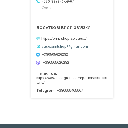
+380 (99) 946-59-67
Сергій
https://print-shop.zp.ua/ua/
case.printshop@gmail.com
+380505626282
+380505626282
Instagram
https://www.instagram.com/podarynku_ukr
aine/
Telegram
+380999465967