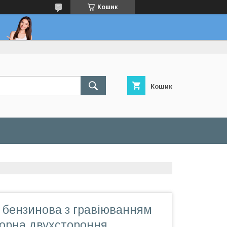
Кошик
Кошик
 бензинова з гравіюванням
чорна двухстороння