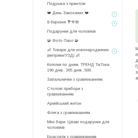
Подушка з принтом
❤️ День Закоханих ❤️
8 березня 💐🌹🌺
Подарунки для чоловіків
🧩 Фото Пазл 🧩
М
👶 Товари для новонароджених
п
(метрики/УЗД) 👶
д
Копілки по дням. ТРЕНД ТікТока
Г
190 днів.. 365 днів...500..
з
а
Запальнички з гравіюванням
Столові прибори з
гравіюванням
Армійський жетон
Фляга з гравіюванням
Міні бари. Цікаві подарунки для
чоловіків
Браслети з гравіюванням