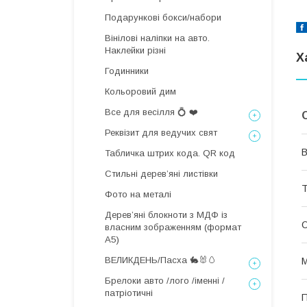
Подарункові бокси/набори
Вінілові наліпки на авто.
Наклейки різні
Х
Годинники
Кольоровий дим
Все для весілля 💍 ❤️
Реквізит для ведучих свят
В
Табличка штрих кода. QR код
Стильні деревʼяні листівки
Т
Фото на металі
Дерев’яні блокноти з МДФ із
О
власним зображенням (формат
А5)
ВЕЛИКДЕНЬ/Пасха 🐇🐰🥚
М
Брелоки авто /лого /іменні /
патріотичні
П