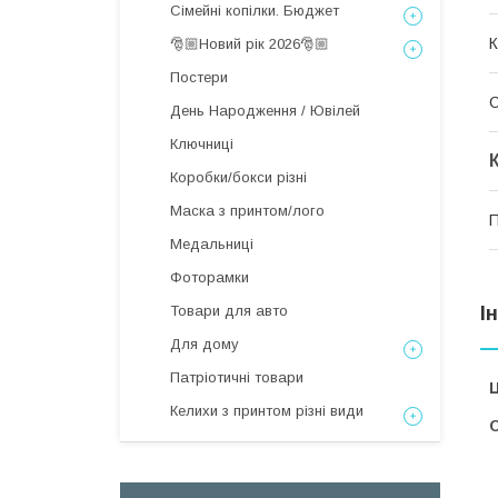
Сімейні копілки. Бюджет
К
🎅🏼Новий рік 2026🎅🏼
Постери
День Народження / Ювілей
Ключниці
Коробки/бокси різні
Маска з принтом/лого
П
Медальниці
Фоторамки
Товари для авто
І
Для дому
Патріотичні товари
Ц
Келихи з принтом різні види
С