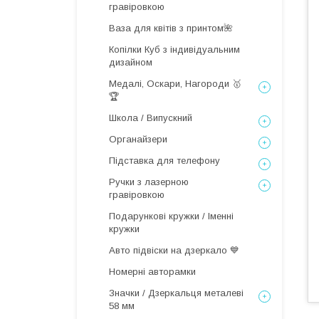
гравіровкою
Ваза для квітів з принтом🌺
Копілки Куб з індивідуальним
дизайном
Медалі, Оскари, Нагороди 🥇
🏆
Школа / Випускний
Органайзери
Підставка для телефону
Ручки з лазерною
гравіровкою
Подарункові кружки / Іменні
кружки
Авто підвіски на дзеркало 💙
Номерні авторамки
Значки / Дзеркальця металеві
58 мм