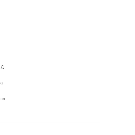
ТД
ва
ова