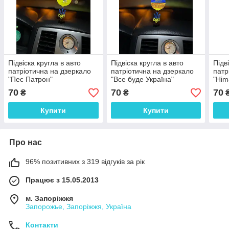
Підвіска кругла в авто
Підвіска кругла в авто
Підв
патріотична на дзеркало
патріотична на дзеркало
патр
"Пес Патрон"
"Все буде Україна"
"Him
70
70
70
₴
₴
Купити
Купити
Про нас
96% позитивних з 319 відгуків за рік
Працює з 15.05.2013
м. Запоріжжя
Запорожье, Запоріжжя, Україна
Контакти