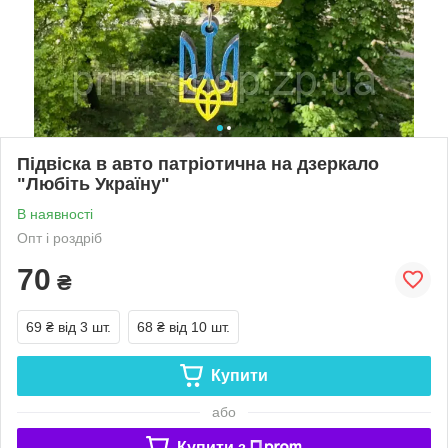
Підвіска в авто патріотична на дзеркало
"Любіть Україну"
В наявності
Опт і роздріб
70
₴
69 ₴
від 3 шт.
68 ₴
від 10 шт.
Купити
або
Купити з