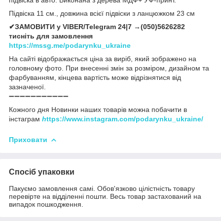
Підвіска 11 см., довжина всієї підвіски з ланцюжком 23 см
✔ЗАМОВИТИ у VIBER/Telegram 24|7 →(050)5626282
тисніть для замовлення
https://mssg.me/podarynku_ukraine
На сайті відображається ціна за виріб, який зображено на
головному фото. При внесенні змін за розміром, дизайном та
фарбуванням, кінцева вартість може відрізнятися від
зазначеної.
➖➖➖➖➖➖➖➖➖➖➖
Кожного дня Новинки наших товарів можна побачити в
інстаграм
h
ttps://www.instagram.com/podarynku_ukraine/
Приховати
Спосіб упаковки
Пакуємо замовлення самі. Обов'язково цілістність товару
перевірте на відділенні пошти. Весь товар застахований на
випадок пошкодження.