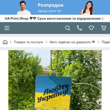
UA Print-Shop ​💙💛 Срок виготовлення та відправлення 1-3 р
Товари та послуги
Авто підвіски на дзеркало 💙
Підві