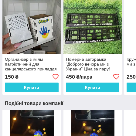
Органайзер з ім'ям
Номерна авторамка
Круж
патріотичний для
"Доброго вечора ми з
ми з
канцелярського приладдя
України" Ціна за пару!
"Долонька" 18.5*9 см
150
450
250
₴
₴/пара
Купити
Купити
Подібні товари компанії