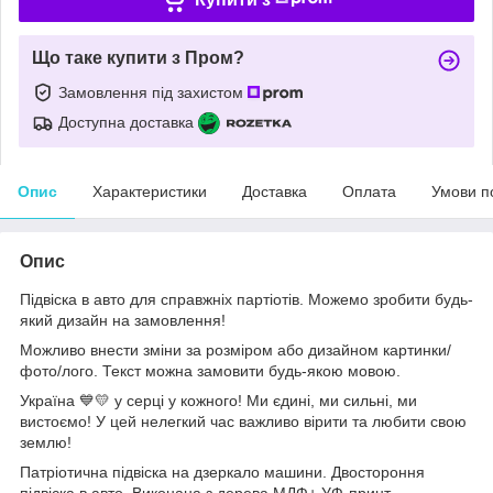
Що таке купити з Пром?
Замовлення під захистом
Доступна доставка
Опис
Характеристики
Доставка
Оплата
Умови п
Опис
Підвіска в авто для справжніх партіотів. Можемо зробити будь-
який дизайн на замовлення!
Можливо внести зміни за розміром або дизайном картинки/
фото/лого. Текст можна замовити будь-якою мовою.
Україна 💙💛 у серці у кожного! Ми єдині, ми сильні, ми
вистоємо! У цей нелегкий час важливо вірити та любити свою
землю!
Патріотична підвіска на дзеркало машини. Двостороння
підвіска в авто. Виконана з дерева МДФ+ УФ-принт.