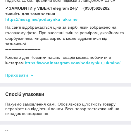
Підвіска 11 см., довжина всієї підвіски з ланцюжком 23 см
✔ЗАМОВИТИ у VIBER/Telegram 24|7 →(050)5626282
тисніть для замовлення
https://mssg.me/podarynku_ukraine
На сайті відображається ціна за виріб, який зображено на
головному фото. При внесенні змін за розміром, дизайном та
фарбуванням, кінцева вартість може відрізнятися від
зазначеної.
➖➖➖➖➖➖➖➖➖➖➖
Кожного дня Новинки наших товарів можна побачити в
інстаграм
h
ttps://www.instagram.com/podarynku_ukraine/
Приховати
Спосіб упаковки
Пакуємо замовлення самі. Обов'язково цілістність товару
перевірте на відділенні пошти. Весь товар застахований на
випадок пошкодження.