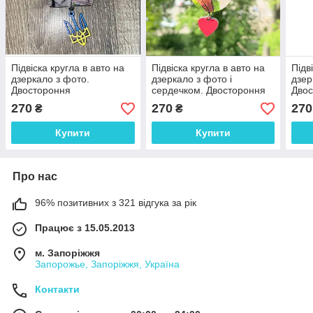
Підвіска кругла в авто на
Підвіска кругла в авто на
Підв
дзеркало з фото.
дзеркало з фото і
дзер
Двостороння
сердечком. Двостороння
Дво
270
270
270
₴
₴
Купити
Купити
Про нас
96% позитивних з 321 відгука за рік
Працює з 15.05.2013
м. Запоріжжя
Запорожье, Запоріжжя, Україна
Контакти