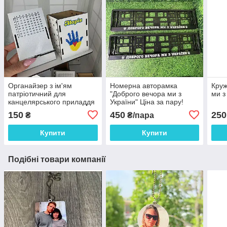
Органайзер з ім'ям
Номерна авторамка
Круж
патріотичний для
"Доброго вечора ми з
ми з
канцелярського приладдя
України" Ціна за пару!
"Долонька" 18.5*9 см
150
450
250
₴
₴/пара
Купити
Купити
Подібні товари компанії