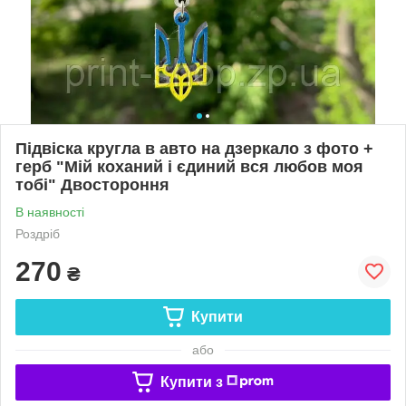
Підвіска кругла в авто на дзеркало з фото +
герб "Мій коханий і єдиний вся любов моя
тобі" Двостороння
В наявності
Роздріб
270
₴
Купити
або
Купити з