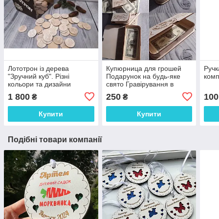
Лототрон із дерева
Купюрница для грошей
Ручк
"Зручний куб". Різні
Подарунок на будь-яке
комп
кольори та дизайни
свято Гравірування в
подарунок Розмір: 18*9 см
1 800
250
100
₴
₴
Купити
Купити
Подібні товари компанії