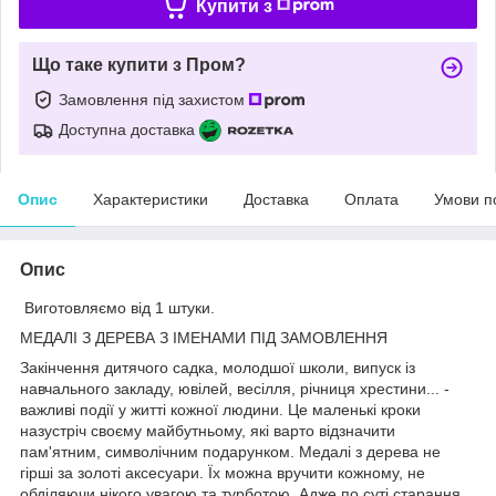
Купити з
Що таке купити з Пром?
Замовлення під захистом
Доступна доставка
Опис
Характеристики
Доставка
Оплата
Умови п
Опис
Виготовляємо від 1 штуки.
МЕДАЛІ З ДЕРЕВА З ІМЕНАМИ ПІД ЗАМОВЛЕННЯ
Закінчення дитячого садка, молодшої школи, випуск із
навчального закладу, ювілей, весілля, річниця хрестини... -
важливі події у житті кожної людини. Це маленькі кроки
назустріч своєму майбутньому, які варто відзначити
пам'ятним, символічним подарунком. Медалі з дерева не
гірші за золоті аксесуари. Їх можна вручити кожному, не
обділяючи нікого увагою та турботою. Адже по суті старання