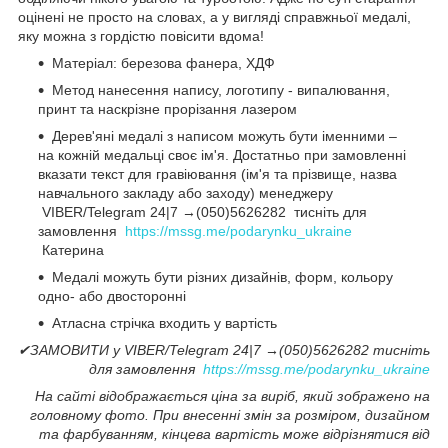
оцінені не просто на словах, а у вигляді справжньої медалі,
яку можна з гордістю повісити вдома!
Матеріал: березова фанера, ХДФ
Метод нанесення напису, логотипу - випалювання,
принт та наскрізне прорізання лазером
Дерев'яні медалі з написом можуть бути іменними –
на кожній медальці своє ім'я. Достатньо при замовленні
вказати текст для гравіювання (ім'я та прізвище, назва
навчального закладу або заходу) менеджеру
VIBER/Telegram 24|7 →(050)5626282 тисніть для
замовлення
https://mssg.me/podarynku_ukraine
Катерина
Медалі можуть бути різних дизайнів, форм, кольору
одно- або двосторонні
Атласна стрічка входить у вартість
✔ЗАМОВИТИ у VIBER/Telegram 24|7 →(050)5626282 тисніть
для замовлення
https://mssg.me/podarynku_ukraine
На сайті відображається ціна за виріб, який зображено на
головному фото. При внесенні змін за розміром, дизайном
та фарбуванням, кінцева вартість може відрізнятися від