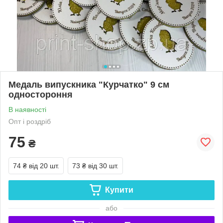
Медаль випускника "Курчатко" 9 см
одностороння
В наявності
Опт і роздріб
75
₴
74 ₴
від 20 шт.
73 ₴
від 30 шт.
Купити
або