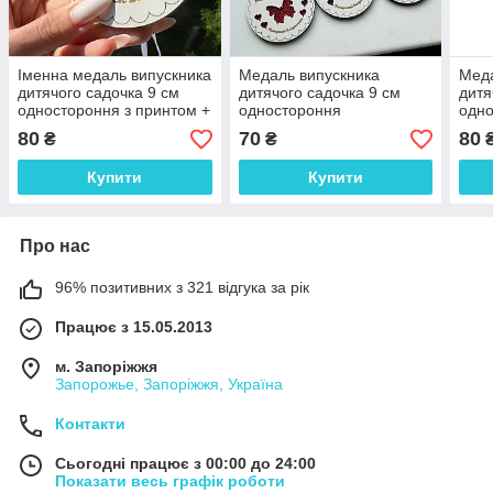
Іменна медаль випускника
Медаль випускника
Меда
дитячого садочка 9 см
дитячого садочка 9 см
дитя
одностороння з принтом +
одностороння
одн
фоаміран
80
70
80
₴
₴
Купити
Купити
Про нас
96% позитивних з 321 відгука за рік
Працює з 15.05.2013
м. Запоріжжя
Запорожье, Запоріжжя, Україна
Контакти
Сьогодні працює з 00:00 до 24:00
Показати весь графік роботи