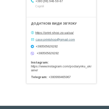
+380 (99) 946-59-67
Сергій
https://print-shop.zp.ua/ua/
case.printshop@gmail.com
+380505626282
+380505626282
Instagram
https://www.instagram.com/podarynku_ukr
aine/
Telegram
+380999465967