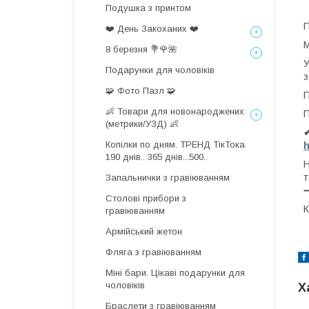
Подушка з принтом
П
❤️ День Закоханих ❤️
М
8 березня 💐🌹🌺
У
Подарунки для чоловіків
з
🧩 Фото Пазл 🧩
П
👶 Товари для новонароджених
П
(метрики/УЗД) 👶
Копілки по дням. ТРЕНД ТікТока
h
190 днів.. 365 днів...500..
Н
т
Запальнички з гравіюванням
Столові прибори з
К
гравіюванням
Армійський жетон
Фляга з гравіюванням
Міні бари. Цікаві подарунки для
чоловіків
Х
Браслети з гравіюванням