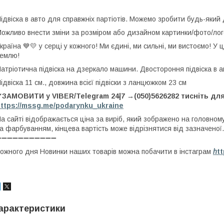
ідвіска в авто для справжніх партіотів. Можемо зробити будь-який
ожливо внести зміни за розміром або дизайном картинки/фото/лог
країна 💙💛 у серці у кожного! Ми єдині, ми сильні, ми вистоємо! У
емлю!
атріотична підвіска на дзеркало машини. Двостороння підвіска в
ідвіска 11 см., довжина всієї підвіски з ланцюжком 23 см
✔ЗАМОВИТИ у VIBER/Telegram 24|7 →(050)5626282 тисніть д
ttps://mssg.me/podarynku_ukraine
а сайті відображається ціна за виріб, який зображено на головном
а фарбуванням, кінцева вартість може відрізнятися від зазначеної.
➖➖➖➖➖➖➖➖➖➖➖
ожного дня Новинки наших товарів можна побачити в інстаграм
h
t
арактеристики