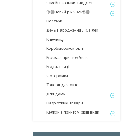
Сімейні копілки. Бюджет
🎅🏼Новий рік 2026🎅🏼
Постери
День Народження / Ювілей
Ключниці
Коробки/бокси різні
Маска з принтом/лого
Медальниці
Фоторамки
Товари для авто
Для дому
Патріотичні товари
Келихи з принтом різні види