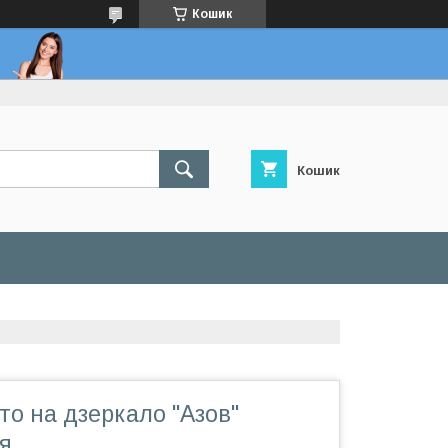
Кошик
Кошик
вто на дзеркало "Азов"
я