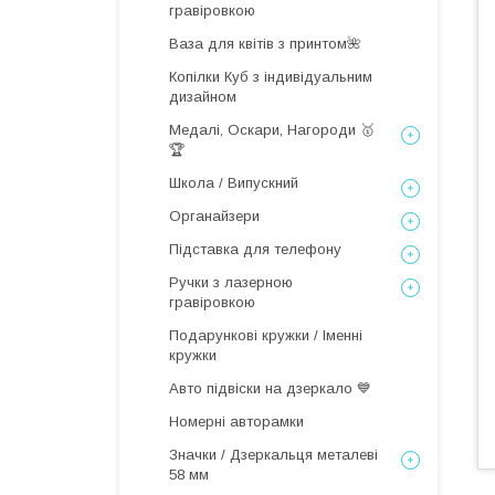
гравіровкою
Ваза для квітів з принтом🌺
Копілки Куб з індивідуальним
дизайном
Медалі, Оскари, Нагороди 🥇
🏆
Школа / Випускний
Органайзери
Підставка для телефону
Ручки з лазерною
гравіровкою
Подарункові кружки / Іменні
кружки
Авто підвіски на дзеркало 💙
Номерні авторамки
Значки / Дзеркальця металеві
58 мм