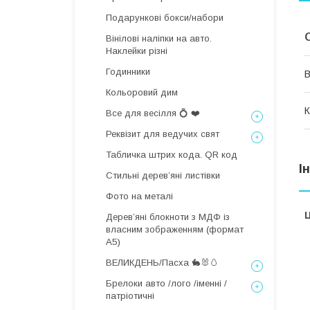
Подарункові бокси/набори
Вінілові наліпки на авто.
Наклейки різні
Годинники
В
Кольоровий дим
К
Все для весілля 💍 ❤️
Реквізит для ведучих свят
Табличка штрих кода. QR код
І
Стильні деревʼяні листівки
Фото на металі
Ц
Дерев’яні блокноти з МДФ із
власним зображенням (формат
А5)
ВЕЛИКДЕНЬ/Пасха 🐇🐰🥚
Брелоки авто /лого /іменні /
патріотичні