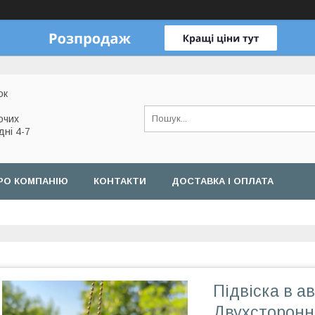
ок
очих
дні 4-7
РО КОМПАНІЮ
КОНТАКТИ
ДОСТАВКА І ОПЛАТА
Підвіска в а
Двухсторонн