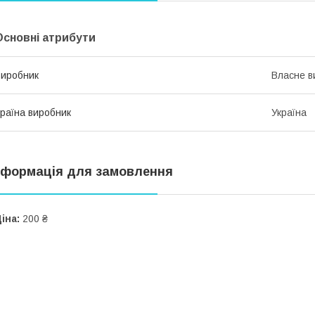
Основні атрибути
иробник
Власне в
раїна виробник
Україна
нформація для замовлення
іна:
200 ₴