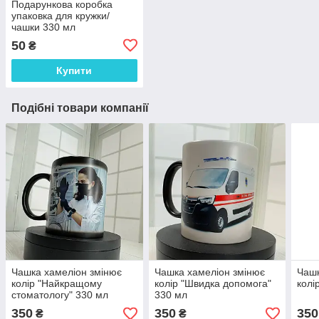
Подарункова коробка
упаковка для кружки/
чашки 330 мл
50
₴
Купити
Подібні товари компанії
Чашка хамеліон змінює
Чашка хамеліон змінює
Чашк
колір "Найкращому
колір "Швидка допомога"
колі
стоматологу" 330 мл
330 мл
350
350
350
₴
₴