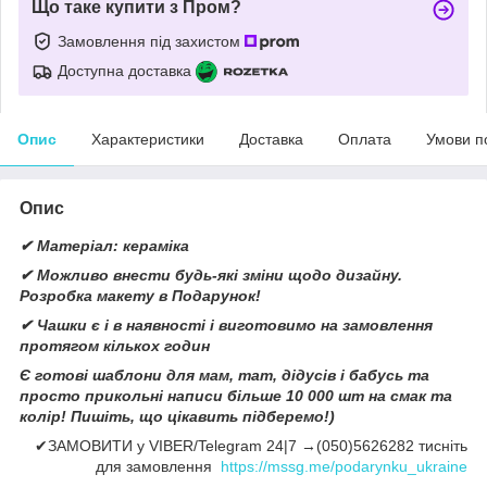
Що таке купити з Пром?
Замовлення під захистом
Доступна доставка
Опис
Характеристики
Доставка
Оплата
Умови п
Опис
✔ Матеріал: кераміка
✔ Можливо внести будь-які зміни щодо дизайну.
Розробка макету в Подарунок!
✔ Чашки є і в наявності і виготовимо на замовлення
протягом кількох годин
Є готові шаблони для мам, тат, дідусів і бабусь та
просто прикольні написи більше 10 000 шт на смак та
колір! Пишіть, що цікавить підберемо!)
✔ЗАМОВИТИ у VIBER/Telegram 24|7 →(050)5626282 тисніть
для замовлення
https://mssg.me/podarynku_ukraine