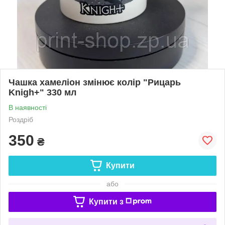
Чашка хамеліон змінює колір "Рицарь
Knigh+" 330 мл
В наявності
Роздріб
350
₴
Купити
або
Купити з