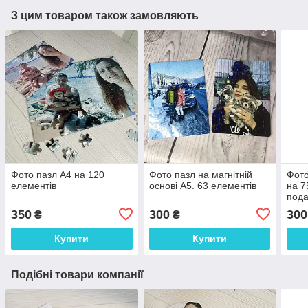
З цим товаром також замовляють
Фото пазл А4 на 120
Фото пазл на магнітній
Фото
елементів
основі А5. 63 елементів
на 7
пода
350
300
300
₴
₴
Купити
Купити
Подібні товари компанії