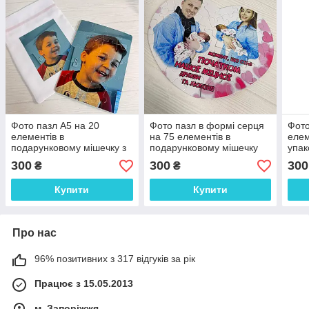
Фото пазл А5 на 20
Фото пазл в формі серця
Фото
елементів в
на 75 елементів в
елем
подарунковому мішечку з
подарунковому мішечку
упак
фото
300
300
300
₴
₴
Купити
Купити
Про нас
96% позитивних з 317 відгуків за рік
Працює з 15.05.2013
м. Запоріжжя