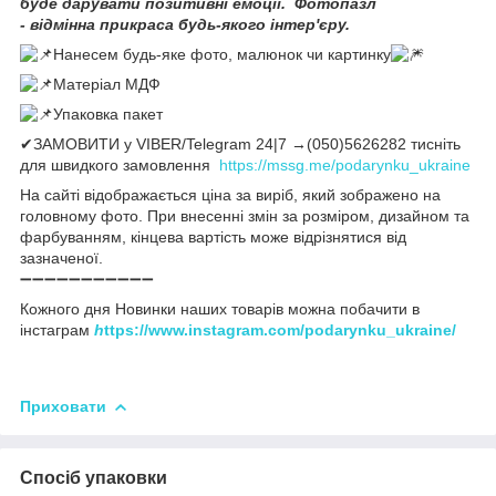
буде дарувати позитивні емоції. Фотопазл
- відмінна прикраса будь-якого інтер'єру.
Нанесем будь-яке фото, малюнок чи картинку
Матеріал МДФ
Упаковка пакет
✔ЗАМОВИТИ у VIBER/Telegram 24|7 →(050)5626282 тисніть
для швидкого замовлення
https://mssg.me/podarynku_ukraine
На сайті відображається ціна за виріб, який зображено на
головному фото. При внесенні змін за розміром, дизайном та
фарбуванням, кінцева вартість може відрізнятися від
зазначеної.
➖➖➖➖➖➖➖➖➖➖➖
Кожного дня Новинки наших товарів можна побачити в
інстаграм
h
ttps://www.instagram.com/podarynku_ukraine/
Приховати
Спосіб упаковки