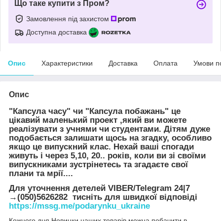
Що таке купити з Пром?
Замовлення під захистом
Доступна доставка
Опис
Характеристики
Доставка
Оплата
Умови п
Опис
"Капсула часу" чи "Капсула побажань" це
цікавий маленький проект ,який ви можете
реалізувати з учнями чи студентами. Дітям дуже
подобається залишати щось на згадку, особливо
якщо це випускний клас. Нехай ваші спогади
живуть і через 5,10, 20.. років, коли ви зі своїми
випускниками зустрінетесь та згадаєте свої
плани та мрії....
Для уточнення детелей VIBER/Telegram 24|7
→(050)5626282 тисніть для швидкої відповіді
https://mssg.me/podarynku_ukraine
Кожного дня Новинки наших товарів можна побачити в