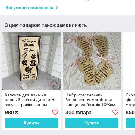
Всі умови повернення
З цим товаром також замовляють
Капсула для вина на
Набір хрестильний
Скри
перший ювілей дитини На
Запрошення магніт для
цінн
засув з гравіюванням
хрещених батьків 13*8см
метр
Розмір 36*13*11 см
ціна за пару
190*
980
300
850
₴
₴/пара
Купити
Купити