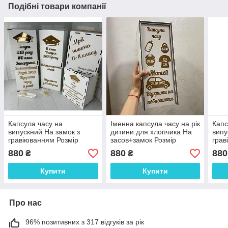
Подібні товари компанії
Капсула часу на
Іменна капсула часу на рік
Капс
випускний На замок з
дитини для хлопчика На
випу
гравіюванням Розмір
засов+замок Розмір
грав
36*13*11 см ціна за 1
36*13*11 см
36*1
880
880
880
₴
₴
капсулу
капс
Купити
Купити
Про нас
96% позитивних з 317 відгуків за рік