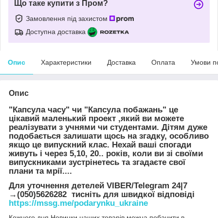
Що таке купити з Пром?
Замовлення під захистом
Доступна доставка
Опис
Характеристики
Доставка
Оплата
Умови п
Опис
"Капсула часу" чи "Капсула побажань" це
цікавий маленький проект ,який ви можете
реалізувати з учнями чи студентами. Дітям дуже
подобається залишати щось на згадку, особливо
якщо це випускний клас. Нехай ваші спогади
живуть і через 5,10, 20.. років, коли ви зі своїми
випускниками зустрінетесь та згадаєте свої
плани та мрії....
Для уточнення детелей VIBER/Telegram 24|7
→(050)5626282 тисніть для швидкої відповіді
https://mssg.me/podarynku_ukraine
Кожного дня Новинки наших товарів можна побачити в