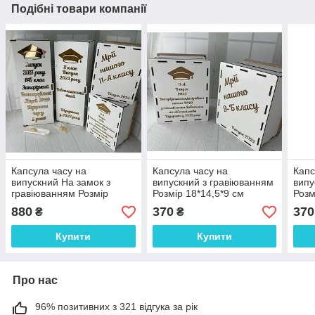
Подібні товари компанії
Капсула часу на
Капсула часу на
Капс
випускний На замок з
випускний з гравіюванням
випу
гравіюванням Розмір
Розмір 18*14,5*9 см
Розм
36*13*11 см ціна за 1
880
370
370
₴
₴
капсулу
Купити
Купити
Про нас
96% позитивних з 321 відгука за рік