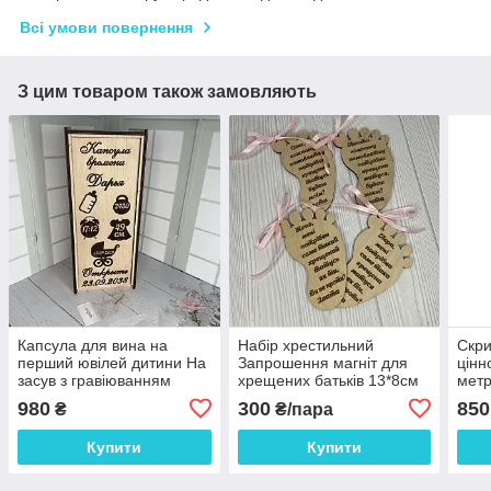
Всі умови повернення
З цим товаром також замовляють
Капсула для вина на
Набір хрестильний
Скри
перший ювілей дитини На
Запрошення магніт для
цінн
засув з гравіюванням
хрещених батьків 13*8см
метр
Розмір 36*13*11 см
ціна за пару
190*
980
300
850
₴
₴/пара
Купити
Купити