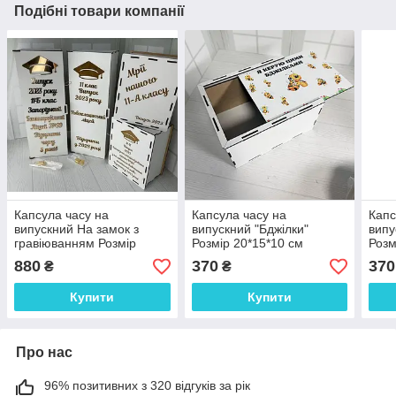
Подібні товари компанії
Капсула часу на
Капсула часу на
Капс
випускний На замок з
випускний "Бджілки"
випу
гравіюванням Розмір
Розмір 20*15*10 см
Розм
36*13*11 см ціна за 1
880
370
370
₴
₴
капсулу
Купити
Купити
Про нас
96% позитивних з 320 відгуків за рік