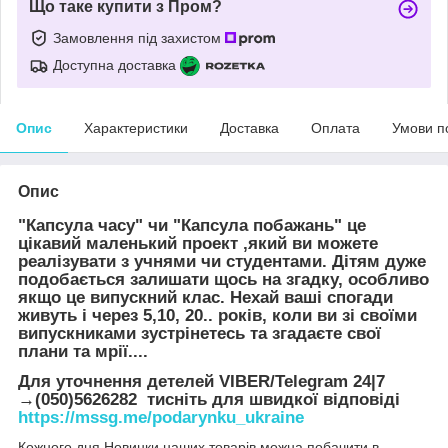
Що таке купити з Пром?
Замовлення під захистом
Доступна доставка
Опис
Характеристики
Доставка
Оплата
Умови п
Опис
"Капсула часу" чи "Капсула побажань" це
цікавий маленький проект ,який ви можете
реалізувати з учнями чи студентами. Дітям дуже
подобається залишати щось на згадку, особливо
якщо це випускний клас. Нехай ваші спогади
живуть і через 5,10, 20.. років, коли ви зі своїми
випускниками зустрінетесь та згадаєте свої
плани та мрії....
Для уточнення детелей VIBER/Telegram 24|7
→(050)5626282 тисніть для швидкої відповіді
https://mssg.me/podarynku_ukraine
Кожного дня Новинки наших товарів можна побачити в