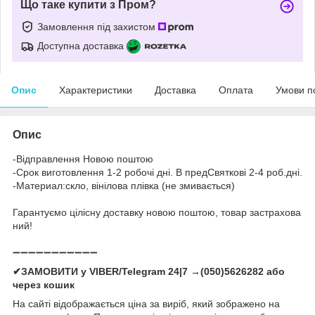
Що таке купити з Пром?
Замовлення під захистом
Доступна доставка
Опис
Характеристики
Доставка
Оплата
Умови п
Опис
-Відправлення Новою поштою
-Срок виготовлення 1-2 робочі дні. В предСвяткові 2-4 роб.дні.
-Материал:скло, вінілова плівка (не змивається)
Гарантуємо цілісну доставку новою поштою, товар застрахова
ний!
➖➖➖➖➖➖➖➖➖➖➖
✔ЗАМОВИТИ у VIBER/Telegram 24|7 →(050)5626282 або
через кошик
На сайті відображається ціна за виріб, який зображено на