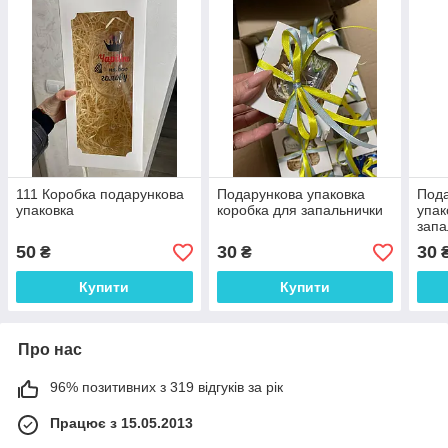
111 Коробка подарункова
Подарункова упаковка
Пода
упаковка
коробка для запальнички
упак
запа
50
30
30
₴
₴
Купити
Купити
Про нас
96% позитивних з 319 відгуків за рік
Працює з 15.05.2013