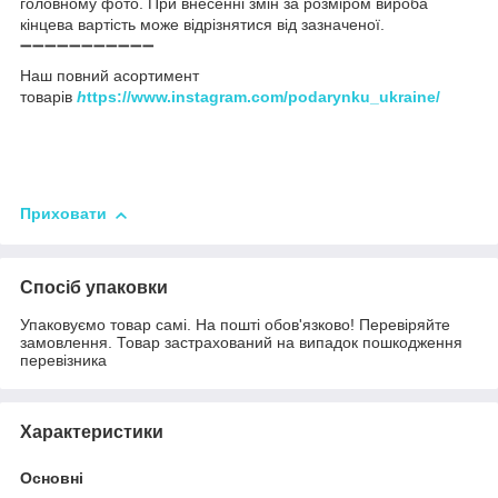
головному фото. При внесенні змін за розміром вироба
кінцева вартість може відрізнятися від зазначеної.
➖➖➖➖➖➖➖➖➖➖➖
Наш повний асортимент
товарів
h
ttps://www.instagram.com/podarynku_ukraine/
Приховати
Спосіб упаковки
Упаковуємо товар самі. На пошті обов'язково! Перевіряйте
замовлення. Товар застрахований на випадок пошкодження
перевізника
Характеристики
Основні