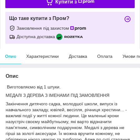
Купити з
Що таке купити з Пром?
Замовлення під захистом
Доступна доставка
Опис
Характеристики
Доставка
Оплата
Умови п
Опис
Виготовляємо від 1 штуки.
МЕДАЛІ З ДЕРЕВА З ІМЕНАМИ ПІД ЗАМОВЛЕННЯ
Закінчення дитячого садка, молодшої школи, випуск із
навчального закладу, ювілей, весілля, річниця хрестини... -
важливі події у житті кожної людини. Це маленькі кроки
назустріч своєму майбутньому, які варто відзначити
пам'ятним, символічним подарунком. Медалі з дерева не
гірші за золоті аксесуари. Їх можна вручити кожному, не
обділяючи нікого увагою та турботою. Адже по суті старання