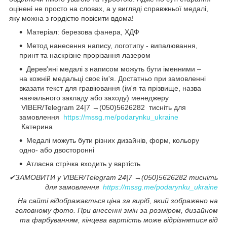
оцінені не просто на словах, а у вигляді справжньої медалі,
яку можна з гордістю повісити вдома!
Матеріал: березова фанера, ХДФ
Метод нанесення напису, логотипу - випалювання,
принт та наскрізне прорізання лазером
Дерев'яні медалі з написом можуть бути іменними –
на кожній медальці своє ім'я. Достатньо при замовленні
вказати текст для гравіювання (ім'я та прізвище, назва
навчального закладу або заходу) менеджеру
VIBER/Telegram 24|7 →(050)5626282 тисніть для
замовлення
https://mssg.me/podarynku_ukraine
Катерина
Медалі можуть бути різних дизайнів, форм, кольору
одно- або двосторонні
Атласна стрічка входить у вартість
✔ЗАМОВИТИ у VIBER/Telegram 24|7 →(050)5626282 тисніть
для замовлення
https://mssg.me/podarynku_ukraine
На сайті відображається ціна за виріб, який зображено на
головному фото. При внесенні змін за розміром, дизайном
та фарбуванням, кінцева вартість може відрізнятися від