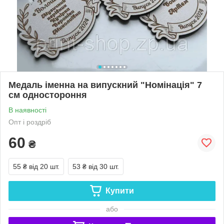
Медаль іменна на випускний "Номінація" 7
см одностороння
В наявності
Опт і роздріб
60
₴
55 ₴
від 20 шт.
53 ₴
від 30 шт.
Купити
або