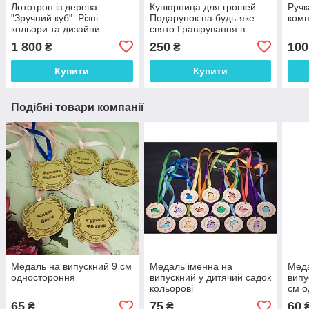
Лототрон із дерева
Купюрница для грошей
Ручк
"Зручний куб". Різні
Подарунок на будь-яке
комп
кольори та дизайни
свято Гравірування в
подарунок Розмір: 18*9 см
1 800
250
100
₴
₴
Купити
Купити
Подібні товари компанії
Медаль на випускний 9 см
Медаль іменна на
Меда
одностороння
випускний у дитячий садок
випу
кольорові
см о
65
75
60
₴
₴