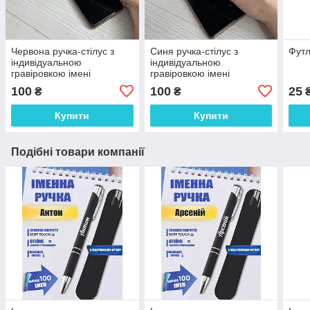
Червона ручка-стілус з
Синя ручка-стілус з
Футл
індивідуальною
індивідуальною
гравіровкою імені
гравіровкою імені
100
100
25
₴
₴
Купити
Купити
Подібні товари компанії