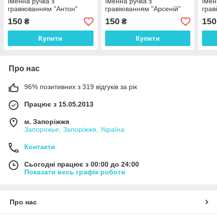
Іменна ручка з
Іменна ручка з
Імен
гравіюванням "Антон"
гравіюванням "Арсеній"
грав
150
150
150
₴
₴
Купити
Купити
Про нас
96% позитивних з 319 відгуків за рік
Працює з 15.05.2013
м. Запоріжжя
Запорожье, Запоріжжя, Україна
Контакти
Сьогодні працює з 00:00 до 24:00
Показати весь графік роботи
Про нас