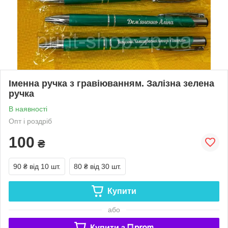
Іменна ручка з гравіюванням. Залізна зелена
ручка
В наявності
Опт і роздріб
100
₴
90 ₴
від 10 шт.
80 ₴
від 30 шт.
Купити
або
Купити з