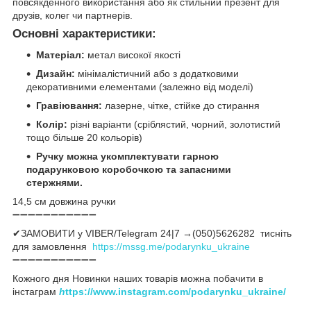
повсякденного використання або як стильний презент для
друзів, колег чи партнерів.
Основні характеристики:
Матеріал:
метал високої якості
Дизайн:
мінімалістичний або з додатковими
декоративними елементами (залежно від моделі)
Гравіювання:
лазерне, чітке, стійке до стирання
Колір:
різні варіанти (сріблястий, чорний, золотистий
тощо більше 20 кольорів)
Ручку можна укомплектувати гарною
подарунковою коробочкою та запасними
стержнями.
14,5 см довжина ручки
➖➖➖➖➖➖➖➖➖➖➖
✔ЗАМОВИТИ у VIBER/Telegram 24|7 →(050)5626282 тисніть
для замовлення
https://mssg.me/podarynku_ukraine
➖➖➖➖➖➖➖➖➖➖➖
Кожного дня Новинки наших товарів можна побачити в
інстаграм
h
ttps://www.instagram.com/podarynku_ukraine/