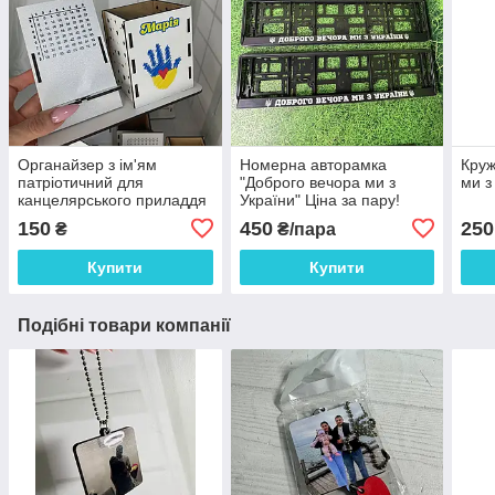
Органайзер з ім'ям
Номерна авторамка
Круж
патріотичний для
"Доброго вечора ми з
ми з
канцелярського приладдя
України" Ціна за пару!
"Долонька" 18.5*9 см
150
450
250
₴
₴/пара
Купити
Купити
Подібні товари компанії