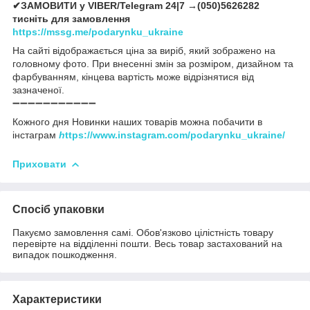
✔ЗАМОВИТИ у VIBER/Telegram 24|7 →(050)5626282
тисніть для замовлення
https://mssg.me/podarynku_ukraine
На сайті відображається ціна за виріб, який зображено на
головному фото. При внесенні змін за розміром, дизайном та
фарбуванням, кінцева вартість може відрізнятися від
зазначеної.
➖➖➖➖➖➖➖➖➖➖➖
Кожного дня Новинки наших товарів можна побачити в
інстаграм
h
ttps://www.instagram.com/podarynku_ukraine/
Приховати
Спосіб упаковки
Пакуємо замовлення самі. Обов'язково цілістність товару
перевірте на відділенні пошти. Весь товар застахований на
випадок пошкодження.
Характеристики