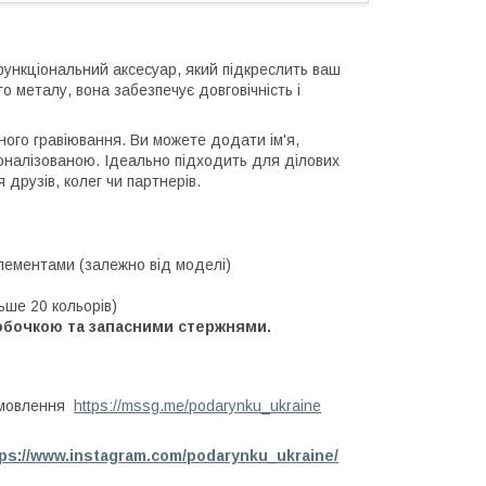
функціональний аксесуар, який підкреслить ваш
о металу, вона забезпечує довговічність і
ного гравіювання. Ви можете додати ім'я,
рсоналізованою. Ідеально підходить для ділових
друзів, колег чи партнерів.
лементами (залежно від моделі)
ьше 20 кольорів)
обочкою та запасними стержнями.
амовлення
https://mssg.me/podarynku_ukraine
tps://www.instagram.com/podarynku_ukraine/