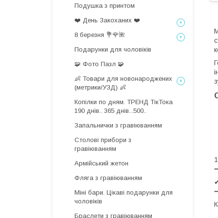
Подушка з принтом
❤️ День Закоханих ❤️
М
8 березня 💐🌹🌺
с
Подарунки для чоловіків
к
Г
🧩 Фото Пазл 🧩
і
👶 Товари для новонароджених
з
(метрики/УЗД) 👶
Копілки по дням. ТРЕНД ТікТока
190 днів.. 365 днів...500..
Запальнички з гравіюванням
Столові прибори з
гравіюванням
1
Армійський жетон
Фляга з гравіюванням
✔
Міні бари. Цікаві подарунки для
чоловіків
К
Браслети з гравіюванням