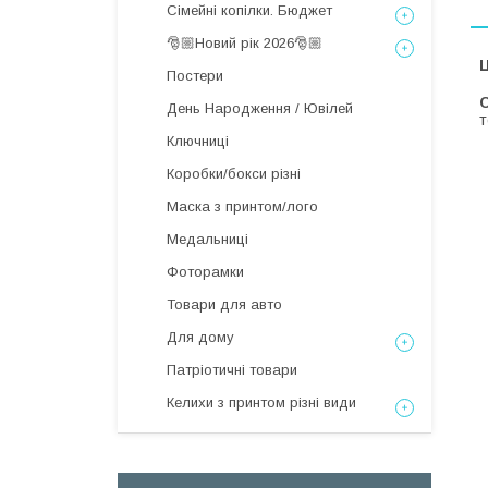
Сімейні копілки. Бюджет
🎅🏼Новий рік 2026🎅🏼
Ц
Постери
С
День Народження / Ювілей
т
Ключниці
Коробки/бокси різні
Маска з принтом/лого
Медальниці
Фоторамки
Товари для авто
Для дому
Патріотичні товари
Келихи з принтом різні види