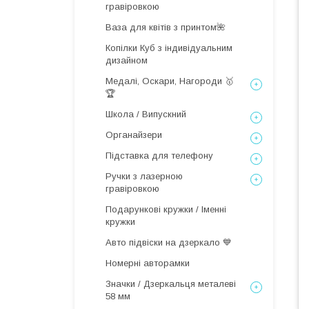
гравіровкою
Ваза для квітів з принтом🌺
Копілки Куб з індивідуальним
дизайном
Медалі, Оскари, Нагороди 🥇
🏆
Школа / Випускний
Органайзери
Підставка для телефону
Ручки з лазерною
гравіровкою
Подарункові кружки / Іменні
кружки
Авто підвіски на дзеркало 💙
Номерні авторамки
Значки / Дзеркальця металеві
58 мм