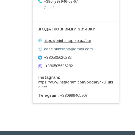
+380 (99) 946-59-67
Сергій
https://print-shop.zp.ua/ua/
case.printshop@gmail.com
+380505626282
+380505626282
Instagram
https://www.instagram.com/podarynku_ukr
aine/
Telegram
+380999465967