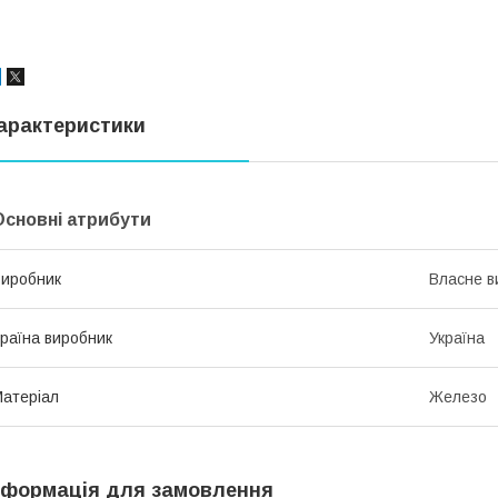
арактеристики
Основні атрибути
иробник
Власне в
раїна виробник
Україна
атеріал
Железо
нформація для замовлення