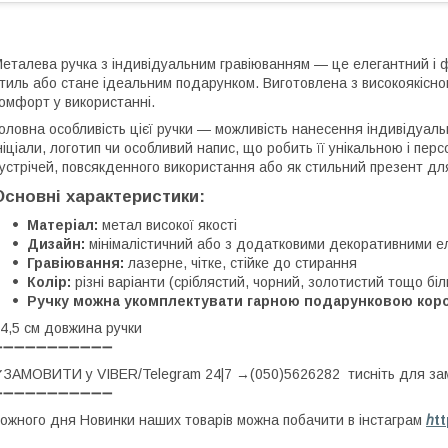
еталева ручка з індивідуальним гравіюванням — це елегантний і 
тиль або стане ідеальним подарунком. Виготовлена з високоякісног
омфорт у використанні.
оловна особливість цієї ручки — можливість нанесення індивідуаль
ніціали, логотип чи особливий напис, що робить її унікальною і пе
устрічей, повсякденного використання або як стильний презент для 
Основні характеристики:
Матеріал:
метал високої якості
Дизайн:
мінімалістичний або з додатковими декоративними е
Гравіювання:
лазерне, чітке, стійке до стирання
Колір:
різні варіанти (сріблястий, чорний, золотистий тощо біл
Ручку можна укомплектувати гарною подарунковою кор
4,5 см довжина ручки
➖➖➖➖➖➖➖➖➖➖➖
ЗАМОВИТИ у VIBER/Telegram 24|7 →(050)5626282 тисніть для з
➖➖➖➖➖➖➖➖➖➖➖
ожного дня Новинки наших товарів можна побачити в інстаграм
h
t