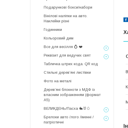
Подарункові бокси/набори
Вінілові наліпки на авто.
Наклейки різні
Годинники
Х
Кольоровий дим
Все для весілля 💍 ❤️
Реквізит для ведучих свят
Табличка штрих кода. QR код
В
Стильні деревʼяні листівки
Фото на металі
К
Дерев’яні блокноти з МДФ із
власним зображенням (формат
А5)
М
ВЕЛИКДЕНЬ/Пасха 🐇🐰🥚
Брелоки авто /лого /іменні /
патріотичні
І