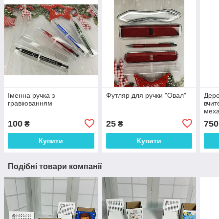
Іменна ручка з
Футляр для ручки "Овал"
Дере
гравіюванням
вчит
меха
кожн
100
25
750
₴
₴
Купити
Купити
Подібні товари компанії