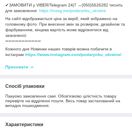
✔ЗАМОВИТИ у VIBER/Telegram 24|7 →(050)5626282 тисніть
для замовлення
https://mssg.me/podarynku_ukraine
На сайті відображається ціна за виріб, який зображено на
головному фото. При внесенні змін за розміром, дизайном та
фарбуванням, кінцева вартість може відрізнятися від
зазначеної.
➖➖➖➖➖➖➖➖➖➖➖
Кожного дня Новинки наших товарів можна побачити в
інстаграм
h
ttps://www.instagram.com/podarynku_ukraine/
Приховати
Спосіб упаковки
Пакуємо замовлення самі. Обов'язково цілістність товару
перевірте на відділенні пошти. Весь товар застахований на
випадок пошкодження.
Характеристики