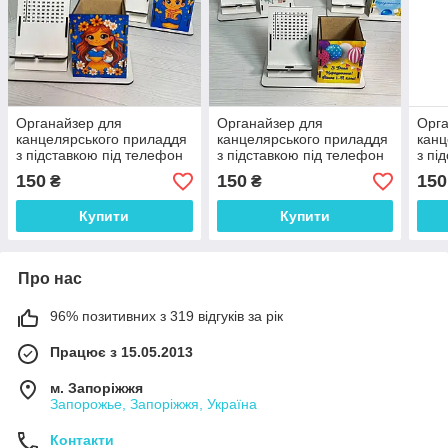
Органайзер для
Органайзер для
Орга
канцелярського приладдя
канцелярського приладдя
канц
з підставкою під телефон
з підставкою під телефон
з пі
"Дитячий" 18.5*9 см
"З Днем Народження"
"Хло
150
150
150
₴
₴
18.5*9 см
Купити
Купити
Про нас
96% позитивних з 319 відгуків за рік
Працює з 15.05.2013
м. Запоріжжя
Запорожье, Запоріжжя, Україна
Контакти