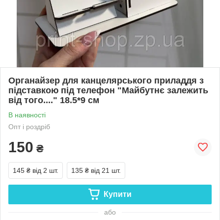
Органайзер для канцелярського приладдя з
підставкою під телефон "Майбутнє залежить
від того...." 18.5*9 см
В наявності
Опт і роздріб
150
₴
145 ₴
від 2 шт.
135 ₴
від 21 шт.
Купити
або