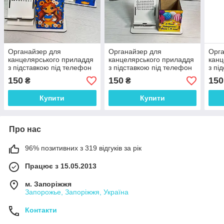
Органайзер для
Органайзер для
Орга
канцелярського приладдя
канцелярського приладдя
канц
з підставкою під телефон
з підставкою під телефон
з пі
"Дитячий" 18.5*9 см
"З Днем Народження"
"Хло
150
150
150
₴
₴
18.5*9 см
Купити
Купити
Про нас
96% позитивних з 319 відгуків за рік
Працює з 15.05.2013
м. Запоріжжя
Запорожье, Запоріжжя, Україна
Контакти