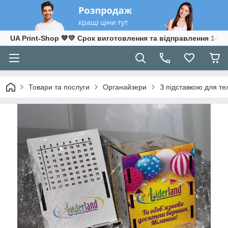
UA Print-Shop ​💙💛 Срок виготовлення та відправлення 1-3 р
Товари та послуги
Органайзери
З підставкою для т