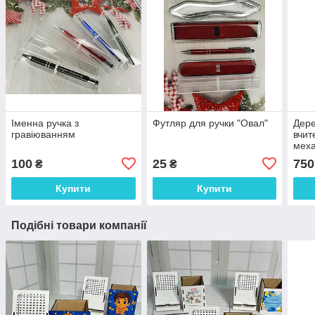
Іменна ручка з
Футляр для ручки "Овал"
Дере
гравіюванням
вчит
меха
кожн
100
25
750
₴
₴
Купити
Купити
Подібні товари компанії