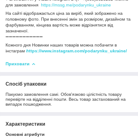
для замовлення
https://mssg.me/podarynku_ukraine
На сайті відображається ціна за виріб, який зображено на
головному фото. При внесенні змін за розміром, дизайном та
фарбуванням, кінцева вартість може відрізнятися від
зазначеної.
➖➖➖➖➖➖➖➖➖➖➖
Кожного дня Новинки наших товарів можна побачити в
інстаграм
h
ttps://www.instagram.com/podarynku_ukraine/
Приховати
Спосіб упаковки
Пакуємо замовлення самі. Обов'язково цілістність товару
перевірте на відділенні пошти. Весь товар застахований на
випадок пошкодження.
Характеристики
Основні атрибути