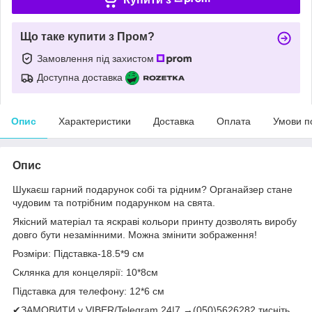
Що таке купити з Пром?
Замовлення під захистом
Доступна доставка
Опис
Характеристики
Доставка
Оплата
Умови п
Опис
Шукаєш гарний подарунок собі та рідним? Органайзер стане
чудовим та потрібним подарунком на свята.
Якісний матеріал та яскраві кольори принту дозволять виробу
довго бути незамінними. Можна змінити зображення!
Розміри: Підставка-18.5*9 см
Склянка для концелярії: 10*8см
Підставка для телефону: 12*6 см
✔ЗАМОВИТИ у VIBER/Telegram 24|7 →(050)5626282 тисніть