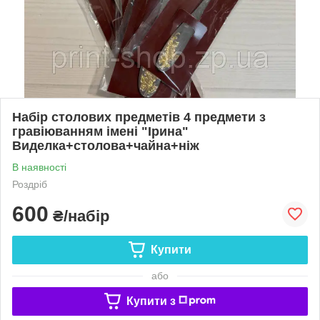
Набір столових предметів 4 предмети з
гравіюванням імені "Ірина"
Виделка+столова+чайна+ніж
В наявності
Роздріб
600
₴/набір
Купити
або
Купити з