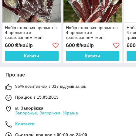
Набір столових предметів
Набір столових предметів
Набі
4 предмети з
4 предмети з
4 пр
гравіюванням імені
гравіюванням імені
грав
"Алінка"
"Маринка"
"Алі
600
600
600
₴/набір
₴/набір
Виделка+столова+чайна+ніж
Виделка+столова+чайна+ніж
Виде
Купити
Купити
Про нас
96% позитивних з 317 відгуків за рік
Працює з 15.05.2013
м. Запоріжжя
Запорожье, Запоріжжя, Україна
Контакти
Сьогодні працює з 00:00 до 24:00