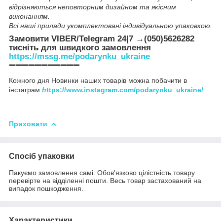
відрізняються неповторним дизайном та якісним
виконанням.
Всі наші прилади укомплектовані індивідуальною упаковкою.
Замовити VIBER/Telegram 24|7 →(050)5626282
тисніть для швидкого замовлення
https://mssg.me/podarynku_ukraine
➖➖➖➖➖➖➖➖➖➖➖
Кожного дня Новинки наших товарів можна побачити в
інстаграм
h
ttps://www.instagram.com/podarynku_ukraine/
Приховати
Спосіб упаковки
Пакуємо замовлення самі. Обов'язково цілістність товару
перевірте на відділенні пошти. Весь товар застахований на
випадок пошкодження.
Характеристики