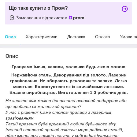
Що таке купити з Пром?
Замовлення під захистом
Опис
Характеристики
Доставка
Оплата
Умови п
Опис
Гравуємо імена, написи, малюнки будь-якою мовою
Нержавіюча сталь. Декорування під золото. Лазерне
гравіювання. Не вбирають речовини та запахи. Легко
миються. Користуєтеся як із звичайними ложками.
Власне виробництво. Виготовлення 1-3 робочих днів.
Не знаєте чим можна доповнити основний подарунок або
що зробити як маленький презент?
У нас є рішення: Саме столові прилади з лазерним
гравіюванням.
Такий презент буде приємний людині будь-якого віку.
Іменний столовий прилад викличе море радісних емоцій,
адже іменні речі завжди несуть у собі індивідуальність,