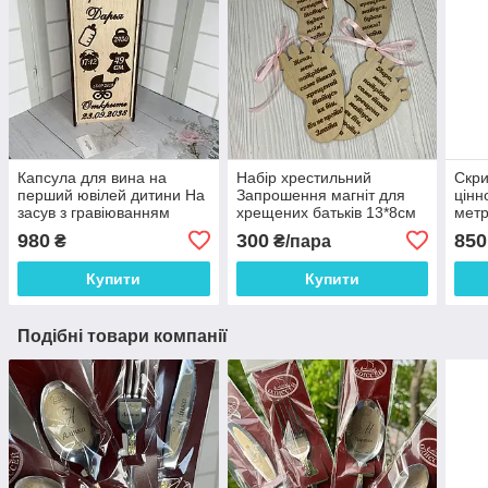
Капсула для вина на
Набір хрестильний
Скри
перший ювілей дитини На
Запрошення магніт для
цінн
засув з гравіюванням
хрещених батьків 13*8см
метр
Розмір 36*13*11 см
ціна за пару
190*
980
300
850
₴
₴/пара
Купити
Купити
Подібні товари компанії