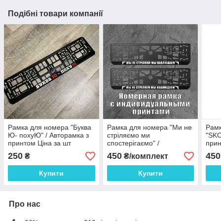
Подібні товари компанії
Рамка для номера "Буква
Рамка для номера "Ми не
Рамк
Ю- похуЮ" / Авторамка з
стріляємо ми
"SKO
принтом Ціна за шт
спостерігаємо" /
при
Авторамка з принтом
250
450
450
₴
₴/комплект
Купити
Купити
Про нас