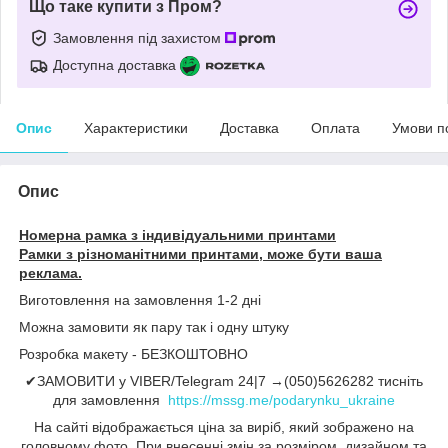
Що таке купити з Пром?
Замовлення під захистом
Доступна доставка
Опис
Характеристики
Доставка
Оплата
Умови п
Опис
Номерна рамка з індивідуальними принтами
Рамки з різноманітними принтами, може бути ваша
реклама.
Виготовлення на замовлення 1-2 дні
Можна замовити як пару так і одну штуку
Розробка макету - БЕЗКОШТОВНО
✔ЗАМОВИТИ у VIBER/Telegram 24|7 →(050)5626282 тисніть
для замовлення
https://mssg.me/podarynku_ukraine
На сайті відображається ціна за виріб, який зображено на
головному фото. При внесенні змін за розміром, дизайном та