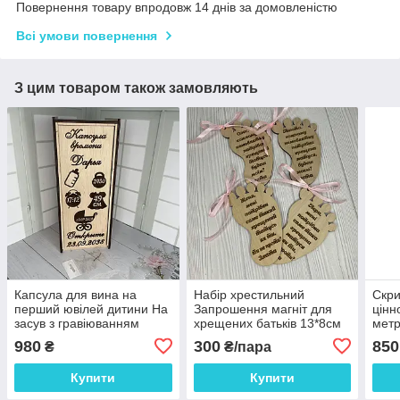
Повернення товару впродовж 14 днів за домовленістю
Всі умови повернення
З цим товаром також замовляють
Капсула для вина на
Набір хрестильний
Скри
перший ювілей дитини На
Запрошення магніт для
цінн
засув з гравіюванням
хрещених батьків 13*8см
метр
Розмір 36*13*11 см
ціна за пару
190*
980
300
850
₴
₴/пара
Купити
Купити