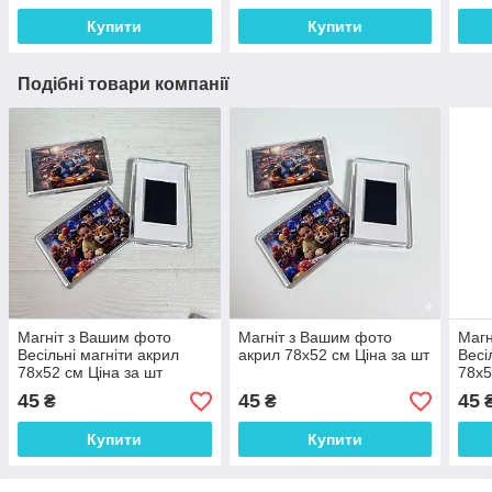
Купити
Купити
Подібні товари компанії
Магніт з Вашим фото
Магніт з Вашим фото
Магн
Весільні магніти акрил
акрил 78х52 см Ціна за шт
Весі
78х52 см Ціна за шт
78х5
45
45
45
₴
₴
Купити
Купити