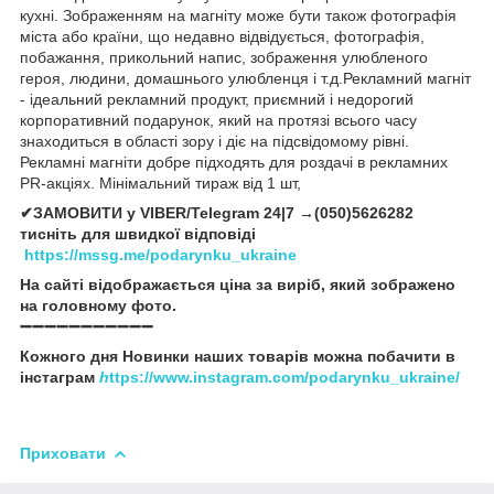
кухні. Зображенням на магніту може бути також фотографія
міста або країни, що недавно відвідується, фотографія,
побажання, прикольний напис, зображення улюбленого
героя, людини, домашнього улюбленця і т.д.Рекламний магніт
- ідеальний рекламний продукт, приємний і недорогий
корпоративний подарунок, який на протязі всього часу
знаходиться в області зору і діє на підсвідомому рівні.
Рекламні магніти добре підходять для роздачі в рекламних
PR-акціях. Мінімальний тираж від 1 шт,
✔ЗАМОВИТИ у VIBER/Telegram 24|7 →(050)5626282
тисніть для швидкої відповіді
https://mssg.me/podarynku_ukraine
На сайті відображається ціна за виріб, який зображено
на головному фото.
➖➖➖➖➖➖➖➖➖➖➖
Кожного дня Новинки наших товарів можна побачити в
інстаграм
h
ttps://www.instagram.com/podarynku_ukraine/
Приховати