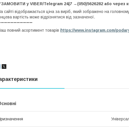
✔ЗАМОВИТИ у VIBER/Telegram 24|7 →(050)5626282 або через 
а сайті відображається ціна за виріб, який зображено на головном
інцева вартість може відрізнятися від зазначеної.
➖➖➖➖➖➖➖➖➖➖➖
аш повний асортимент товарів
h
ttps://www.instagram.com/podar
арактеристики
Основні
ризначення
Універса