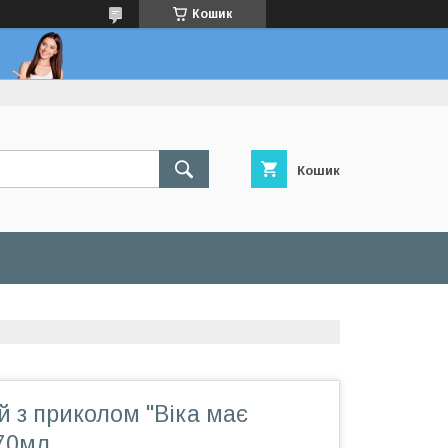
Кошик
Кошик
 з приколом "Віка має
670мл