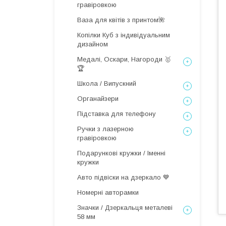
гравіровкою
Ваза для квітів з принтом🌺
Копілки Куб з індивідуальним
дизайном
Медалі, Оскари, Нагороди 🥇
🏆
Школа / Випускний
Органайзери
Підставка для телефону
Ручки з лазерною
гравіровкою
Подарункові кружки / Іменні
кружки
Авто підвіски на дзеркало 💙
Номерні авторамки
Значки / Дзеркальця металеві
58 мм