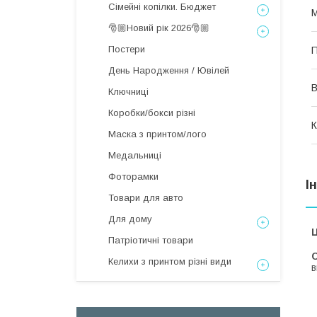
Сімейні копілки. Бюджет
М
🎅🏼Новий рік 2026🎅🏼
Постери
П
День Народження / Ювілей
В
Ключниці
Коробки/бокси різні
К
Маска з принтом/лого
Медальниці
Фоторамки
І
Товари для авто
Для дому
Ц
Патріотичні товари
С
Келихи з принтом різні види
в