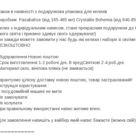
акож в наявності є подарункова упаковка для келихів
Виробник
Pasabahce (від 165-465 мл)
Crystalite Bohemia (від 640-
елих з індивідуальним написом, стане прекрасним подарунком до 
кого свята і приємно здивує свого одержувача!)
и завжди можете замовити у нас будь-які келихи і набори зі своїм
БЕЗКОШТОВНО
Відправлення Новою поштою
Срок виготовлення 1-2 робочі дні. В предСвяткові 2-4 роб.дні.
Материал:скло, вінілова плівка (не змивається)
арантуємо цілісну доставку новою поштою, товар застрахований!
нструкція користування :
 посудомийній машині не мити
е замочувати
е колупати
ри правильному використанні напис житиме вічно.
ля замовлення напишіть у вайбер який напис бажаєте (можна свій)
➖➖➖➖➖➖➖➖➖➖➖