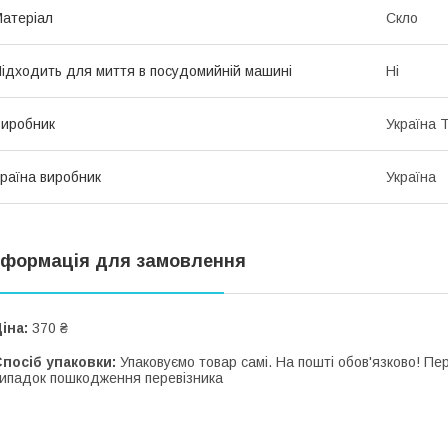
атеріал
Скло
ідходить для миття в посудомийній машині
Ні
иробник
Україна 
раїна виробник
Україна
нформація для замовлення
іна:
370 ₴
посіб упаковки:
Упаковуємо товар самі. На пошті обов'язково! П
ипадок пошкодження перевізника