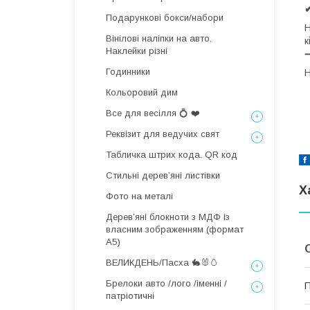
Подарункові бокси/набори
Н
Вінілові наліпки на авто.
к
Наклейки різні
Годинники
Н
Кольоровий дим
Все для весілля 💍 ❤️
Реквізит для ведучих свят
Табличка штрих кода. QR код
Стильні деревʼяні листівки
Х
Фото на металі
Дерев’яні блокноти з МДФ із
власним зображенням (формат
А5)
ВЕЛИКДЕНЬ/Пасха 🐇🐰🥚
Брелоки авто /лого /іменні /
П
патріотичні