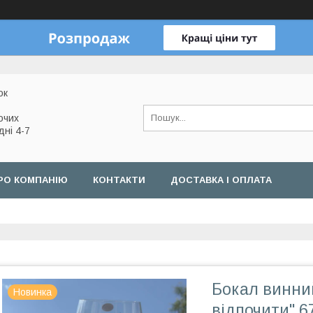
ок
очих
дні 4-7
РО КОМПАНІЮ
КОНТАКТИ
ДОСТАВКА І ОПЛАТА
Бокал винний
Новинка
відпочити" 