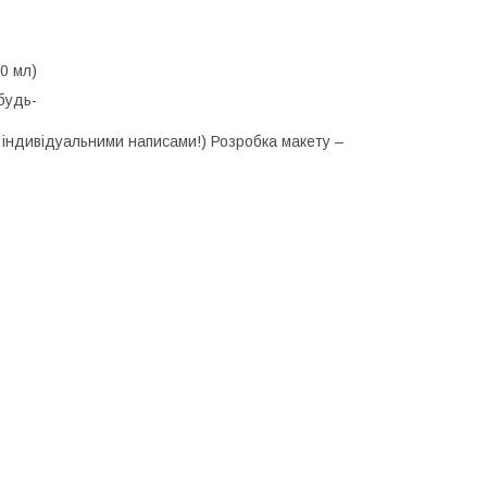
850 мл)
будь-
и індивідуальними написами!) Розробка макету –