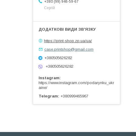
+380 (99) 946-59-67
Сергій
https://print-shop.zp.ua/ua/
case.printshop@gmail.com
+380505626282
+380505626282
Instagram
https://www.instagram.com/podarynku_ukr
aine/
Telegram
+380999465967