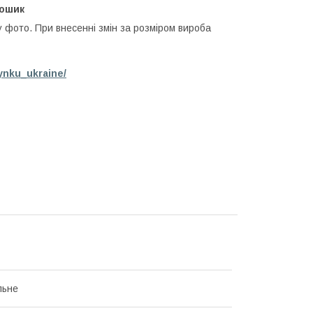
кошик
у фото. При внесенні змін за розміром вироба
ynku_ukraine/
льне