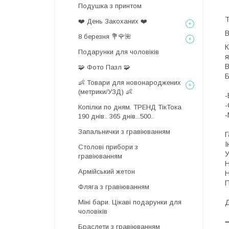
Подушка з принтом
Т
❤️ День Закоханих ❤️
8 березня 💐🌹🌺
К
Подарунки для чоловіків
я
В
🧩 Фото Пазл 🧩
👶 Товари для новонароджених
(метрики/УЗД) 👶
-
-
Копілки по дням. ТРЕНД ТікТока
-
190 днів.. 365 днів...500..
Запальнички з гравіюванням
Г
І
Столові прибори з
У
гравіюванням
Н
Армійський жетон
Н
П
Фляга з гравіюванням
Міні бари. Цікаві подарунки для
Д
чоловіків
Браслети з гравіюванням