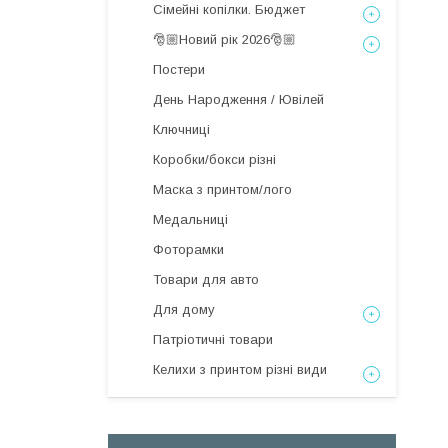
Сімейні копілки. Бюджет
🎅🏼Новий рік 2026🎅🏼
Постери
День Народження / Ювілей
Ключниці
Коробки/бокси різні
Маска з принтом/лого
Медальниці
Фоторамки
Товари для авто
Для дому
Патріотичні товари
Келихи з принтом різні види