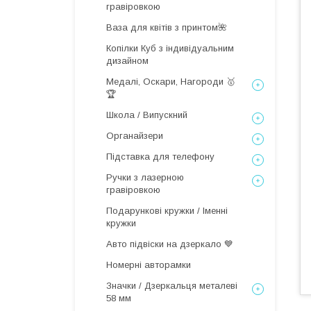
гравіровкою
Ваза для квітів з принтом🌺
Копілки Куб з індивідуальним
дизайном
Медалі, Оскари, Нагороди 🥇
🏆
Школа / Випускний
Органайзери
Підставка для телефону
Ручки з лазерною
гравіровкою
Подарункові кружки / Іменні
кружки
Авто підвіски на дзеркало 💙
Номерні авторамки
Значки / Дзеркальця металеві
58 мм