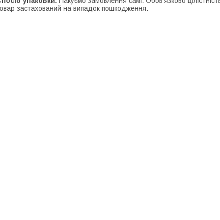
посіб упаковки:
Пакуємо замовлення самі. Обов'язково цілістність
овар застахований на випадок пошкодження.