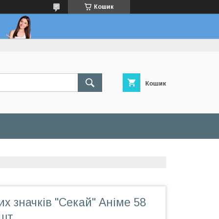
Кошик
Кошик
их значків "Секай" Аніме 58
 шт