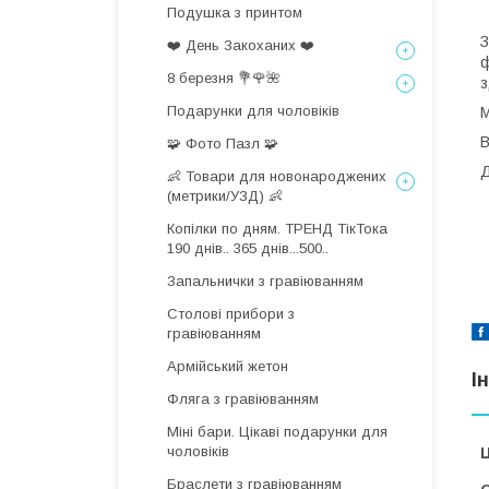
Подушка з принтом
З
❤️ День Закоханих ❤️
ф
8 березня 💐🌹🌺
з
Подарунки для чоловіків
М
В
🧩 Фото Пазл 🧩
Д
👶 Товари для новонароджених
(метрики/УЗД) 👶
Копілки по дням. ТРЕНД ТікТока
190 днів.. 365 днів...500..
Запальнички з гравіюванням
Столові прибори з
гравіюванням
Армійський жетон
І
Фляга з гравіюванням
Міні бари. Цікаві подарунки для
чоловіків
Ц
Браслети з гравіюванням