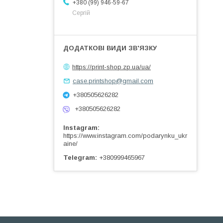
+380 (99) 946-59-67
Сергій
https://print-shop.zp.ua/ua/
case.printshop@gmail.com
+380505626282
+380505626282
Instagram
https://www.instagram.com/podarynku_ukr
aine/
Telegram
+380999465967