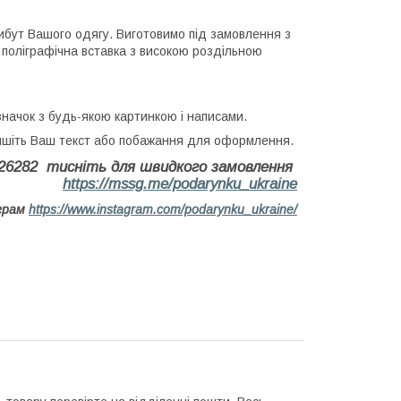
рибут Вашого одягу. Виготовимо під замовлення з
на поліграфічна вставка з високою роздільною
начок з будь-якою картинкою і написами.
пишіть Ваш текст або побажання для оформлення.
626282 тисніть для швидкого замовлення
https://mssg.me/podarynku_ukraine
аграм
https://www.instagram.com/podarynku_ukraine/