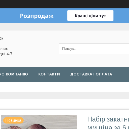
ок
очих
дні 4-7
РО КОМПАНІЮ
КОНТАКТИ
ДОСТАВКА І ОПЛАТА
Набір закатн
Новинка
мм ціна за 6