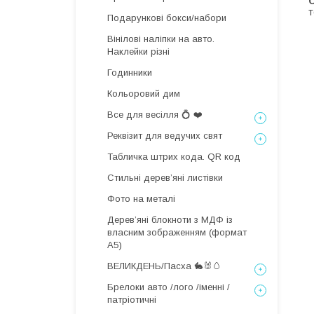
С
т
Подарункові бокси/набори
Вінілові наліпки на авто.
Наклейки різні
Годинники
Кольоровий дим
Все для весілля 💍 ❤️
Реквізит для ведучих свят
Табличка штрих кода. QR код
Стильні деревʼяні листівки
Фото на металі
Дерев’яні блокноти з МДФ із
власним зображенням (формат
А5)
ВЕЛИКДЕНЬ/Пасха 🐇🐰🥚
Брелоки авто /лого /іменні /
патріотичні