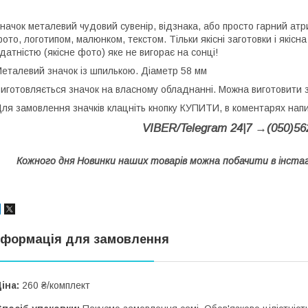
начок металевий чудовий сувенір, відзнака, або просто гарний ат
ото, логотипом, малюнком, текстом. Тільки якісні заготовки і якіс
датністю (якісне фото) яке не вигорає на сонці!
еталевий значок із шпилькою. Діаметр 58 мм
иготовляється значок на власному обладнанні. Можна виготовити з
ля замовлення значків клацніть кнопку КУПИТИ, в коментарях на
VIBER/Telegram 24|7 →(050)5
Кожного дня Новинки наших товарів можна побачити в інст
нформація для замовлення
іна:
260 ₴/комплект