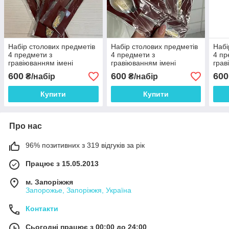
Набір столових предметів
Набір столових предметів
Набі
4 предмети з
4 предмети з
4 пр
гравіюванням імені
гравіюванням імені
грав
"Ірина"
"Алінка"
"Мар
600
600
600
₴/набір
₴/набір
Виделка+столова+чайна+ніж
Виделка+столова+чайна+ніж
Виде
Купити
Купити
Про нас
96% позитивних з 319 відгуків за рік
Працює з 15.05.2013
м. Запоріжжя
Запорожье, Запоріжжя, Україна
Контакти
Сьогодні працює з 00:00 до 24:00