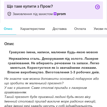
Що таке купити з Пром?
Замовлення під захистом
Опис
Характеристики
Доставка
Оплата
Умови п
Опис
Гравуємо імена, написи, малюнки будь-якою мовою
Нержавіюча сталь. Декорування під золото. Лазерне
гравіювання. Не вбирають речовини та запахи. Легко
миються. Користуєтеся як із звичайними ложками.
Власне виробництво. Виготовлення 1-3 робочих днів.
Не знаєте чим можна доповнити основний подарунок або
що зробити як маленький презент?
У нас є рішення: Саме столові прилади з лазерним
гравіюванням.
Такий презент буде приємний людині будь-якого віку.
Іменний столовий прилад викличе море радісних емоцій,
адже іменні речі завжди несуть у собі індивідуальність,