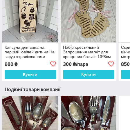
Капсула для вина на
Набір хрестильний
Скри
перший ювілей дитини На
Запрошення магніт для
цінн
засув з гравіюванням
хрещених батьків 13*8см
метр
Розмір 36*13*11 см
ціна за пару
190*
980
300
850
₴
₴/пара
Купити
Купити
Подібні товари компанії