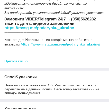
відрізняються неповторним дизайном та якісним
виконанням.
Всі наші прилади укомплектовані індивідуальною упаковкою.
Замовити VIBER/Telegram 24|7 →(050)5626282
тисніть для швидкого замовлення
https://mssg.me/podarynku_ukraine
➖➖➖➖➖➖➖➖➖➖➖
Кожного дня Новинки наших товарів можна побачити в
інстаграм
h
ttps://www.instagram.com/podarynku_ukraine/
Приховати
Спосіб упаковки
Пакуємо замовлення самі. Обов'язково цілістність товару
перевірте на відділенні пошти. Весь товар застахований на
випадок пошкодження.
Характеристики