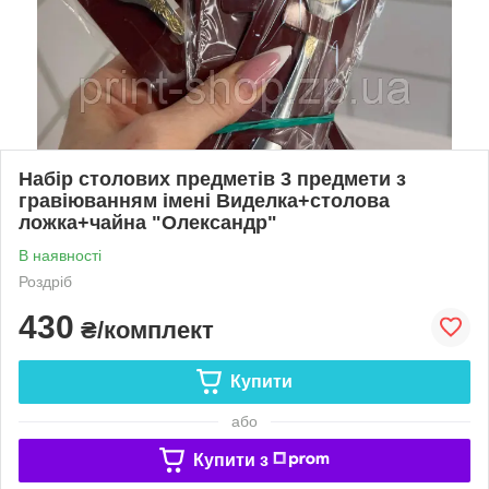
Набір столових предметів 3 предмети з
гравіюванням імені Виделка+столова
ложка+чайна "Олександр"
В наявності
Роздріб
430
₴/комплект
Купити
або
Купити з