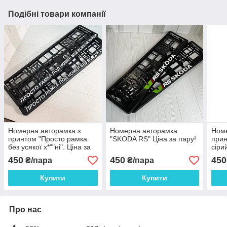
Подібні товари компанії
Номерна авторамка з
Номерна авторамка
Номе
принтом "Просто рамка
"SKODA RS" Ціна за пару!
прин
без усякої х*""ні". Ціна за
сіри
пару!
450
450
450
₴/пара
₴/пара
Купити
Купити
Про нас