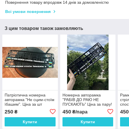
Повернення товару впродовж 14 днів за домовленістю
Всі умови повернення
З цим товаром також замовляють
Патріотична номерна
Номерна авторамка
Рамк
авторамка "Не сцим-стоїм
"РАБІВ ДО РАЮ НЕ
стрі
їбашим". Ціна за шт
ПУСКАЮТЬ" Ціна за пару!
спос
Авто
250
450
450
₴
₴/пара
Купити
Купити