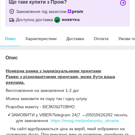
Що таке купити з Пром?
Замовлення під захистом
Доступна доставка
Опис
Характеристики
Доставка
Оплата
Умови п
Опис
Номерна рамка з індивідуальними принтами
Рамки з різноманітними принтами, може бути ваша
реклама.
Виготовлення на замовлення 1-2 дні
Можна замовити як пару так і одну штуку
Розробка макету - БЕЗКОШТОВНО
✔ЗАМОВИТИ у VIBER/Telegram 24|7 →(050)5626282 тисніть
для замовлення
https://mssg.me/podarynku_ukraine
На сайті відображається ціна за виріб, який зображено на
головному фото. При внесенні змін за розміром, дизайном та