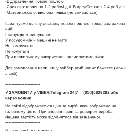
-Відправлення Новою поштою
-Срок виготовлення 1-2 робочі дні. В предСвяткові 2-4 роб.дні.
-Материал:скло, вінілова плівка (не змивається)
Гарантуємо цілісну доставку новою поштою, товар застрахова
ний!
Інструкція користування :
У посудомийній машині не мити
Не замочувати
Не колупати
При правильному використанні напис житиме вічно.
Для замовлення напишіть у вайбер який напис бажаєте (можн
а свій)
➖➖➖➖➖➖➖➖➖➖➖
✔ЗАМОВИТИ у VIBER/Telegram 24|7 →(050)5626282 або
через кошик
На сайті відображається ціна за виріб, який зображено на
головному фото. При внесенні змін за розміром вироба
кінцева вартість може відрізнятися від зазначеної.
➖➖➖➖➖➖➖➖➖➖➖
Наш повний асортимент