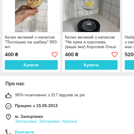
Келих великий з написом
Келих великий з написом
Набі
"Поспішаю на шабаш" 850
"Не кума а королева,
з на
мл
(ваше імя) Королеві Ользі
має 
можна все" 850 мл
вирі
400
400
520
₴
₴
850 
Купити
Купити
Про нас
96% позитивних з 317 відгуків за рік
Працює з 15.05.2013
м. Запоріжжя
Запорожье, Запоріжжя, Україна
Контакти