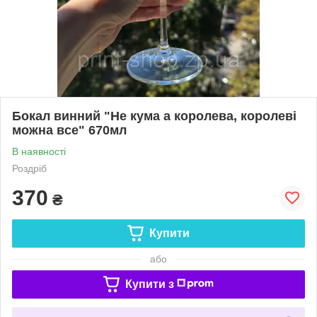
Бокал винний "Не кума а королева, королеві
можна все" 670мл
В наявності
Роздріб
370
₴
Купити
або
Купити з