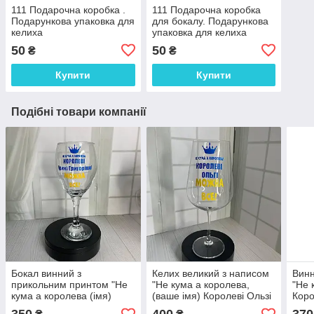
111 Подарочна коробка .
111 Подарочна коробка
Подарункова упаковка для
для бокалу. Подарункова
келиха
упаковка для келиха
50
50
₴
₴
Купити
Купити
Подібні товари компанії
Бокал винний з
Келих великий з написом
Винн
прикольним принтом "Не
"Не кума а королева,
"Не 
кума а королева (імя)
(ваше імя) Королеві Ользі
Коро
можна все" 465 мл
можна все" 850 мл
ЗА 1