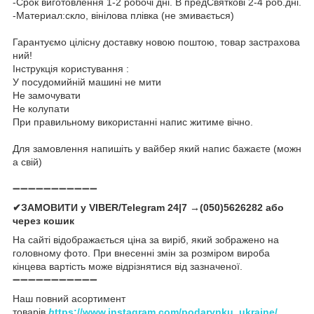
-Срок виготовлення 1-2 робочі дні. В предСвяткові 2-4 роб.дні.
-Материал:скло, вінілова плівка (не змивається)
Гарантуємо цілісну доставку новою поштою, товар застрахова
ний!
Інструкція користування :
У посудомийній машині не мити
Не замочувати
Не колупати
При правильному використанні напис житиме вічно.
Для замовлення напишіть у вайбер який напис бажаєте (можн
а свій)
➖➖➖➖➖➖➖➖➖➖➖
✔ЗАМОВИТИ у VIBER/Telegram 24|7 →(050)5626282 або
через кошик
На сайті відображається ціна за виріб, який зображено на
головному фото. При внесенні змін за розміром вироба
кінцева вартість може відрізнятися від зазначеної.
➖➖➖➖➖➖➖➖➖➖➖
Наш повний асортимент
товарів
h
ttps://www.instagram.com/podarynku_ukraine/