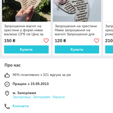
Запрошення-магніт на
Запрошення на хрестини
Запр
хрестини у формі ніжки
Ніжки запрошення на
хрещ
малюка 13*8 см Ціна за
магніті Запрошення для
роже
шт
хресних 13*8 см Ціна за
Ціна
150
120
210
₴
₴
шт
Купити
Купити
Про нас
96% позитивних з 321 відгука за рік
Працює з 15.05.2013
м. Запоріжжя
Запорожье, Запоріжжя, Україна
Контакти