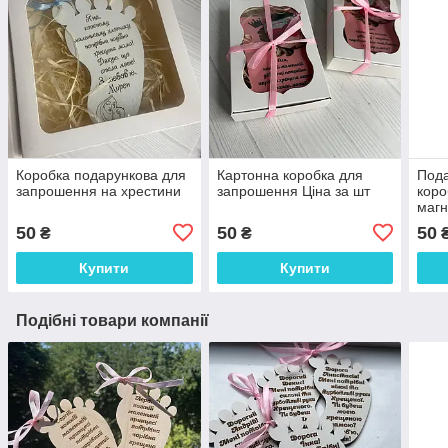
Коробка подарункова для
Картонна коробка для
Пода
запрошення на хрестини
запрошення Ціна за шт
коро
магн
50
50
50
₴
₴
Купити
Купити
Подібні товари компанії