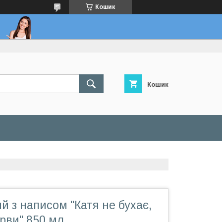
Кошик
Кошик
й з написом "Катя не бухає,
ерви" 850 мл