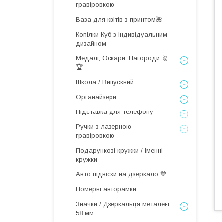
гравіровкою
Ваза для квітів з принтом🌺
Копілки Куб з індивідуальним
дизайном
Медалі, Оскари, Нагороди 🥇
🏆
Школа / Випускний
Органайзери
Підставка для телефону
Ручки з лазерною
гравіровкою
Подарункові кружки / Іменні
кружки
Авто підвіски на дзеркало 💙
Номерні авторамки
Значки / Дзеркальця металеві
58 мм