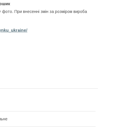
кошик
у фото. При внесенні змін за розміром вироба
ynku_ukraine/
льне