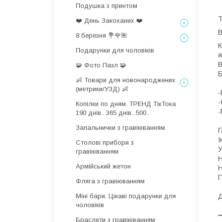
Подушка з принтом
Т
❤️ День Закоханих ❤️
8 березня 💐🌹🌺
К
Подарунки для чоловіків
я
В
🧩 Фото Пазл 🧩
👶 Товари для новонароджених
(метрики/УЗД) 👶
-
-
Копілки по дням. ТРЕНД ТікТока
-
190 днів.. 365 днів...500..
Запальнички з гравіюванням
Г
І
Столові прибори з
У
гравіюванням
Н
Армійський жетон
Н
П
Фляга з гравіюванням
Міні бари. Цікаві подарунки для
Д
чоловіків
Браслети з гравіюванням