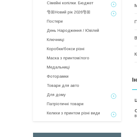
Сімейні копілки. Бюджет
М
🎅🏼Новий рік 2026🎅🏼
Постери
П
День Народження / Ювілей
В
Ключниці
Коробки/бокси різні
К
Маска з принтом/лого
Медальниці
Фоторамки
І
Товари для авто
Для дому
Ц
Патріотичні товари
С
Келихи з принтом різні види
в