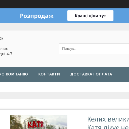
ок
очих
дні 4-7
РО КОМПАНІЮ
КОНТАКТИ
ДОСТАВКА І ОПЛАТА
Келих велики
Катя лікує н