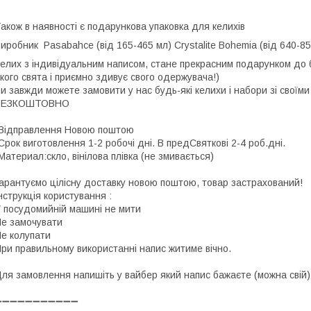
акож в наявності є подарункова упаковка для келихів
Виробник
Pasabahce (від 165-465 мл)
Crystalite Bohemia (від 640-
елих з індивідуальним написом, стане прекрасним подарунком до 
кого свята і приємно здивує свого одержувача!)
и завжди можете замовити у нас будь-які келихи і набори зі своїм
БЕЗКОШТОВНО
Відправлення Новою поштою
Срок виготовлення 1-2 робочі дні. В предСвяткові 2-4 роб.дні.
Материал:скло, вінілова плівка (не змивається)
арантуємо цілісну доставку новою поштою, товар застрахований!
нструкція користування :
 посудомийній машині не мити
е замочувати
е колупати
ри правильному використанні напис житиме вічно.
ля замовлення напишіть у вайбер який напис бажаєте (можна свій)
➖➖➖➖➖➖➖➖➖➖➖