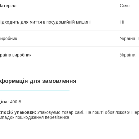
атеріал
Скло
ідходить для миття в посудомийній машині
Ні
иробник
Україна 
раїна виробник
Україна
нформація для замовлення
іна:
400 ₴
посіб упаковки:
Упаковуємо товар самі. На пошті обов'язково! П
ипадок пошкодження перевізника