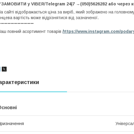
✔ЗАМОВИТИ у VIBER/Telegram 24|7 →(050)5626282 або через 
а сайті відображається ціна за виріб, який зображено на головном
інцева вартість може відрізнятися від зазначеної.
➖➖➖➖➖➖➖➖➖➖➖
аш повний асортимент товарів
h
ttps://www.instagram.com/podar
арактеристики
Основні
ризначення
Універса