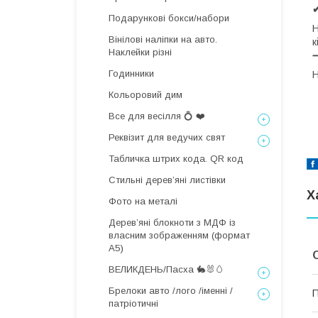
Подарункові бокси/набори
Н
Вінілові наліпки на авто.
к
Наклейки різні
Годинники
Н
Кольоровий дим
Все для весілля 💍 ❤️
Реквізит для ведучих свят
Табличка штрих кода. QR код
Стильні деревʼяні листівки
Х
Фото на металі
Дерев’яні блокноти з МДФ із
власним зображенням (формат
А5)
ВЕЛИКДЕНЬ/Пасха 🐇🐰🥚
Брелоки авто /лого /іменні /
П
патріотичні