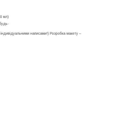
850 мл)
будь-
и індивідуальними написами!) Розробка макету –