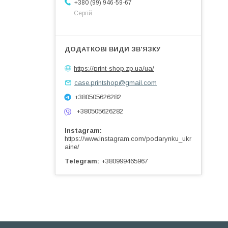
+380 (99) 946-59-67
Сергій
https://print-shop.zp.ua/ua/
case.printshop@gmail.com
+380505626282
+380505626282
Instagram
https://www.instagram.com/podarynku_ukr
aine/
Telegram
+380999465967