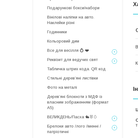
Х
Подарункові бокси/набори
Вінілові наліпки на авто.
Наклейки різні
Годинники
Кольоровий дим
В
Все для весілля 💍 ❤️
Реквізит для ведучих свят
К
Табличка штрих кода. QR код
Стильні деревʼяні листівки
Фото на металі
І
Дерев’яні блокноти з МДФ із
власним зображенням (формат
А5)
Ц
ВЕЛИКДЕНЬ/Пасха 🐇🐰🥚
С
т
Брелоки авто /лого /іменні /
патріотичні