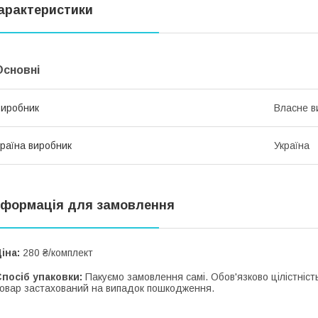
арактеристики
Основні
иробник
Власне в
раїна виробник
Україна
нформація для замовлення
іна:
280 ₴/комплект
посіб упаковки:
Пакуємо замовлення самі. Обов'язково цілістність
овар застахований на випадок пошкодження.