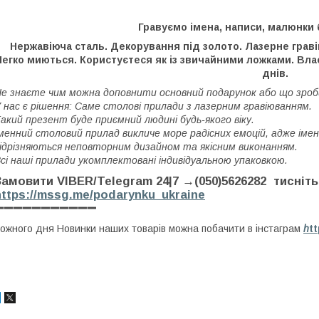
Гравуємо імена, написи, малюнки
Нержавіюча сталь. Декорування під золото. Лазерне грав
Легко миються. Користуєтеся як із звичайними ложками. Вл
днів.
е знаєте чим можна доповнити основний подарунок або що зро
 нас є рішення: Саме столові прилади з лазерним гравіюванням.
акий презент буде приємний людині будь-якого віку.
менний столовий прилад викличе море радісних емоцій, адже іменні
ідрізняються неповторним дизайном та якісним виконанням.
сі наші прилади укомплектовані індивідуальною упаковкою.
Замовити VIBER/Telegram 24|7 →(050)5626282 тисні
https://mssg.me/podarynku_ukraine
➖➖➖➖➖➖➖➖➖➖➖
ожного дня Новинки наших товарів можна побачити в інстаграм
h
t