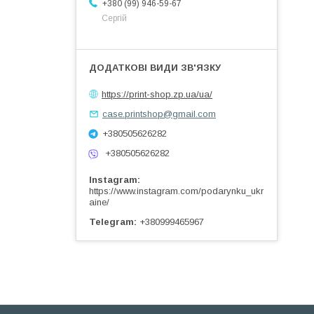
+380 (99) 946-59-67
Сергій
https://print-shop.zp.ua/ua/
case.printshop@gmail.com
+380505626282
+380505626282
Instagram
https://www.instagram.com/podarynku_ukr
aine/
Telegram
+380999465967