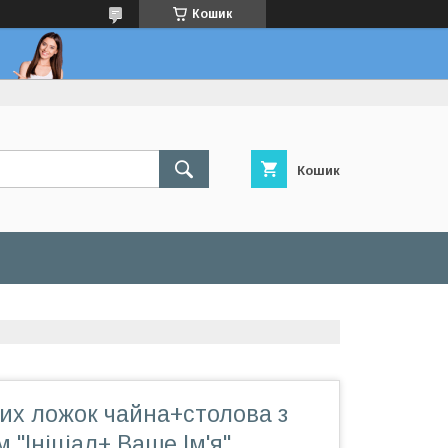
Кошик
Кошик
их ложок чайна+столова з
 "Ініціал+ Ваше Ім'я"