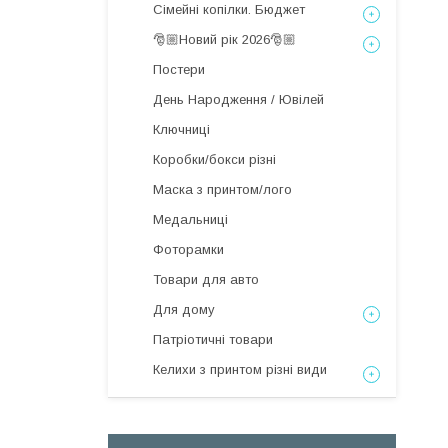
Сімейні копілки. Бюджет
🎅🏼Новий рік 2026🎅🏼
Постери
День Народження / Ювілей
Ключниці
Коробки/бокси різні
Маска з принтом/лого
Медальниці
Фоторамки
Товари для авто
Для дому
Патріотичні товари
Келихи з принтом різні види