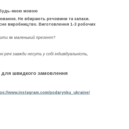
 будь-якою мовою
іювання. Не вбирають речовини та запахи.
асне виробництво. Виготовлення 1-3 робочих
бити як маленький презент?
 речі завжди несуть у собі індивідуальність,
ть для швидкого замовлення
tps://www.instagram.com/podarynku_ukraine/