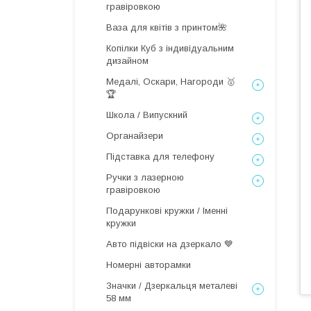
гравіровкою
Ваза для квітів з принтом🌺
Копілки Куб з індивідуальним
дизайном
Медалі, Оскари, Нагороди 🥇
🏆
Школа / Випускний
Органайзери
Підставка для телефону
Ручки з лазерною
гравіровкою
Подарункові кружки / Іменні
кружки
Авто підвіски на дзеркало 💙
Номерні авторамки
Значки / Дзеркальця металеві
58 мм