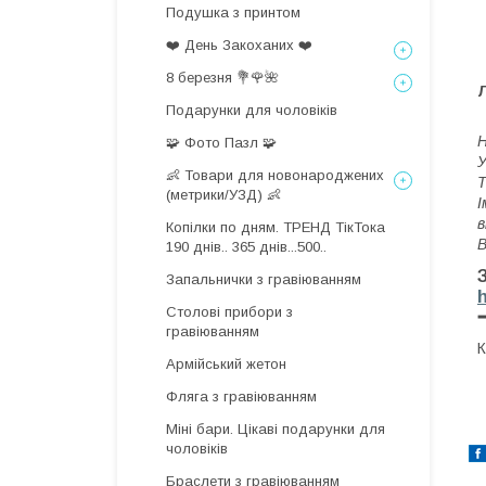
Подушка з принтом
❤️ День Закоханих ❤️
8 березня 💐🌹🌺
Подарунки для чоловіків
Н
🧩 Фото Пазл 🧩
У
👶 Товари для новонароджених
Т
(метрики/УЗД) 👶
І
в
Копілки по дням. ТРЕНД ТікТока
В
190 днів.. 365 днів...500..
Запальнички з гравіюванням
Столові прибори з
гравіюванням
К
Армійський жетон
Фляга з гравіюванням
Міні бари. Цікаві подарунки для
чоловіків
Браслети з гравіюванням