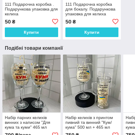
111 Подарочна коробка .
111 Подарочна коробка
Подарункова упаковка для
для бокалу. Подарункова
келиха
упаковка для келиха
50
50
₴
₴
Купити
Купити
Подібні товари компанії
Набір парних келихів
Набір келихів з принтом
Набі
винних з написом "Для
пивний та винний "Кум/
пивн
кума та куми" 465 мл
кума" 500 мл + 465 мл
кума
ціна за 2 шт
465 