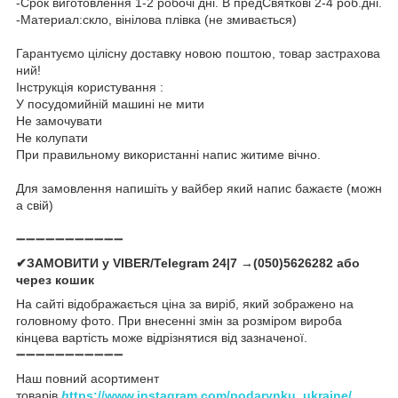
-Срок виготовлення 1-2 робочі дні. В предСвяткові 2-4 роб.дні.
-Материал:скло, вінілова плівка (не змивається)
Гарантуємо цілісну доставку новою поштою, товар застрахова
ний!
Інструкція користування :
У посудомийній машині не мити
Не замочувати
Не колупати
При правильному використанні напис житиме вічно.
Для замовлення напишіть у вайбер який напис бажаєте (можн
а свій)
➖➖➖➖➖➖➖➖➖➖➖
✔ЗАМОВИТИ у VIBER/Telegram 24|7 →(050)5626282 або
через кошик
На сайті відображається ціна за виріб, який зображено на
головному фото. При внесенні змін за розміром вироба
кінцева вартість може відрізнятися від зазначеної.
➖➖➖➖➖➖➖➖➖➖➖
Наш повний асортимент
товарів
h
ttps://www.instagram.com/podarynku_ukraine/