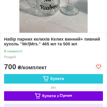
Набір парних келихів Келих винний+ пивний
кухоль "Mr/|Mrs." 465 мл та 500 мл
В наявності
Роздріб
700
₴/комплект
Купити
або
Купити з