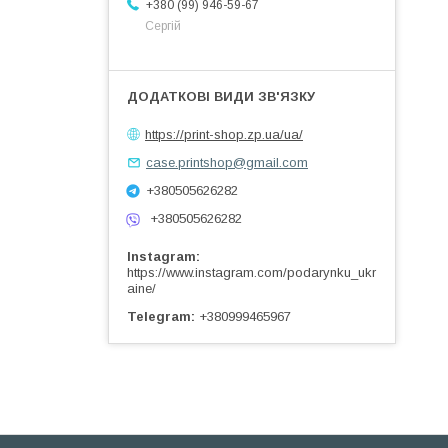
+380 (99) 946-59-67
Сергій
https://print-shop.zp.ua/ua/
case.printshop@gmail.com
+380505626282
+380505626282
Instagram
https://www.instagram.com/podarynku_ukr
aine/
Telegram
+380999465967