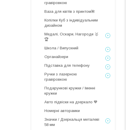
гравіровкою
Ваза для квітів з принтом🌺
Копілки Куб з індивідуальним
дизайном
Медалі, Оскари, Нагороди 🥇
🏆
Школа / Випускний
Органайзери
Підставка для телефону
Ручки з лазерною
гравіровкою
Подарункові кружки / Іменні
кружки
Авто підвіски на дзеркало 💙
Номерні авторамки
Значки / Дзеркальця металеві
58 мм