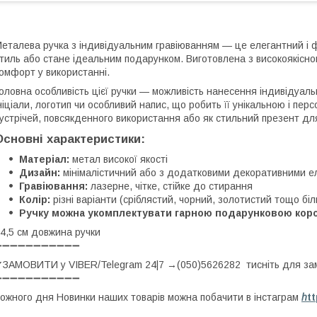
еталева ручка з індивідуальним гравіюванням — це елегантний і 
тиль або стане ідеальним подарунком. Виготовлена з високоякісног
омфорт у використанні.
оловна особливість цієї ручки — можливість нанесення індивідуаль
ніціали, логотип чи особливий напис, що робить її унікальною і пе
устрічей, повсякденного використання або як стильний презент для 
Основні характеристики:
Матеріал:
метал високої якості
Дизайн:
мінімалістичний або з додатковими декоративними е
Гравіювання:
лазерне, чітке, стійке до стирання
Колір:
різні варіанти (сріблястий, чорний, золотистий тощо біл
Ручку можна укомплектувати гарною подарунковою кор
4,5 см довжина ручки
➖➖➖➖➖➖➖➖➖➖➖
ЗАМОВИТИ у VIBER/Telegram 24|7 →(050)5626282 тисніть для з
➖➖➖➖➖➖➖➖➖➖➖
ожного дня Новинки наших товарів можна побачити в інстаграм
h
t