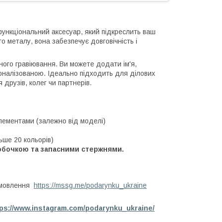
функціональний аксесуар, який підкреслить ваш
о металу, вона забезпечує довговічність і
ного гравіювання. Ви можете додати ім'я,
рсоналізованою. Ідеально підходить для ділових
друзів, колег чи партнерів.
лементами (залежно від моделі)
ьше 20 кольорів)
обочкою та запасними стержнями.
амовлення
https://mssg.me/podarynku_ukraine
tps://www.instagram.com/podarynku_ukraine/