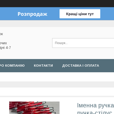
ок
очих
дні 4-7
РО КОМПАНІЮ
КОНТАКТИ
ДОСТАВКА І ОПЛАТА
Іменна ручка
ручка-стілус