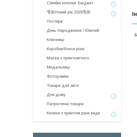
Сімейні копілки. Бюджет
🎅🏼Новий рік 2026🎅🏼
І
Постери
День Народження / Ювілей
Ц
Ключниці
Коробки/бокси різні
Маска з принтом/лого
Медальниці
Фоторамки
Товари для авто
Для дому
Патріотичні товари
Келихи з принтом різні види