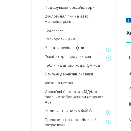
Подарункові бокси/набори
Вінілові наліпки на авто.
Наклейки різні
Годинники
Х
Кольоровий дим
Все для весілля 💍 ❤️
Реквізит для ведучих свят
Табличка штрих кода. QR код
В
Стильні деревʼяні листівки
Фото на металі
К
Дерев’яні блокноти з МДФ із
власним зображенням (формат
А5)
ВЕЛИКДЕНЬ/Пасха 🐇🐰🥚
Брелоки авто /лого /іменні /
М
патріотичні