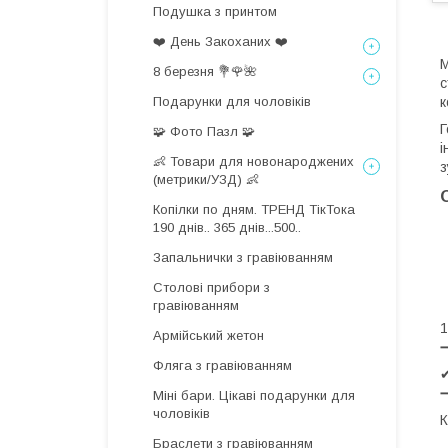
Подушка з принтом
❤️ День Закоханих ❤️
М
8 березня 💐🌹🌺
с
Подарунки для чоловіків
к
Г
🧩 Фото Пазл 🧩
і
👶 Товари для новонароджених
з
(метрики/УЗД) 👶
Копілки по дням. ТРЕНД ТікТока
190 днів.. 365 днів...500..
Запальнички з гравіюванням
Столові прибори з
гравіюванням
1
Армійський жетон
Фляга з гравіюванням
✔
Міні бари. Цікаві подарунки для
чоловіків
К
Браслети з гравіюванням