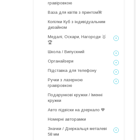
гравіровкою
Ваза для квітів з принтом🌺
Копілки Куб з індивідуальним
дизайном
Медалі, Оскари, Нагороди 🥇
🏆
Школа / Випускний
Органайзери
Підставка для телефону
Ручки з лазерною
гравіровкою
Подарункові кружки / Іменні
кружки
Авто підвіски на дзеркало 💙
Номерні авторамки
Значки / Дзеркальця металеві
58 мм