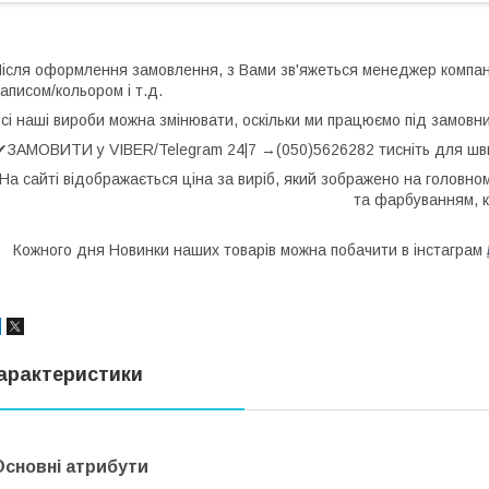
ісля оформлення замовлення, з Вами зв'яжеться менеджер компані
аписом/кольором і т.д.
сі наші вироби можна змінювати, оскільки ми працюємо під замовни
✔ЗАМОВИТИ у VIBER/Telegram 24|7 →(050)5626282 тисніть для шв
На сайті відображається ціна за виріб, який зображено на головно
та фарбуванням, к
Кожного дня Новинки наших товарів можна побачити в інстаграм
арактеристики
Основні атрибути