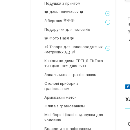
Подушка з принтом
❤️ День Закоханих ❤️
П
8 березня 💐🌹🌺
н
Подарунки для чоловіків
В
🧩 Фото Пазл 🧩
👶 Товари для новонароджених
(метрики/УЗД) 👶
Копілки по дням. ТРЕНД ТікТока
190 днів.. 365 днів...500..
Запальнички з гравіюванням
Столові прибори з
гравіюванням
Армійський жетон
Х
Фляга з гравіюванням
Міні бари. Цікаві подарунки для
чоловіків
Браслети з гравіюванням