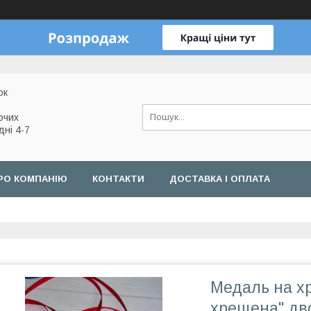
ок
очих
дні 4-7
РО КОМПАНІЮ
КОНТАКТИ
ДОСТАВКА І ОПЛАТА
Медаль на х
хрещена" дв