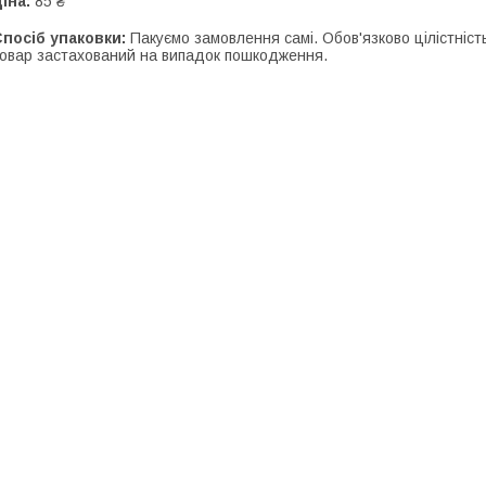
іна:
85 ₴
посіб упаковки:
Пакуємо замовлення самі. Обов'язково цілістність
овар застахований на випадок пошкодження.