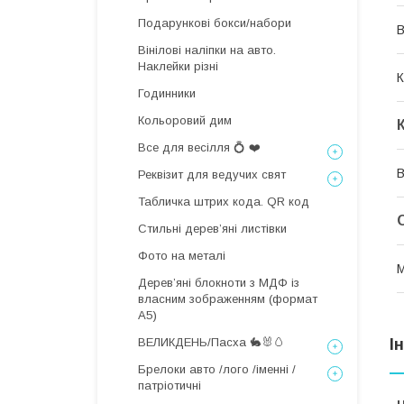
Подарункові бокси/набори
В
Вінілові наліпки на авто.
Наклейки різні
К
Годинники
Кольоровий дим
Все для весілля 💍 ❤️
В
Реквізит для ведучих свят
Табличка штрих кода. QR код
Стильні деревʼяні листівки
Фото на металі
М
Дерев’яні блокноти з МДФ із
власним зображенням (формат
А5)
ВЕЛИКДЕНЬ/Пасха 🐇🐰🥚
І
Брелоки авто /лого /іменні /
патріотичні