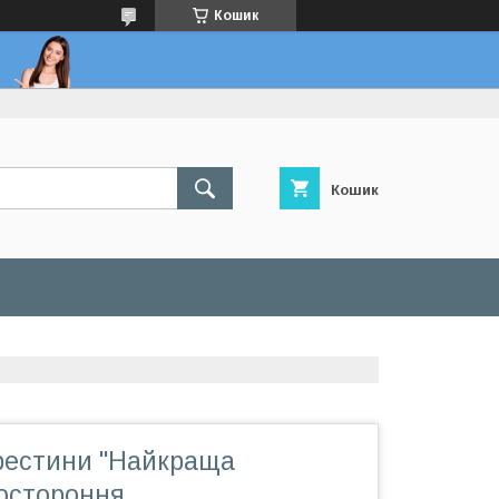
Кошик
Кошик
рестини "Найкраща
остороння