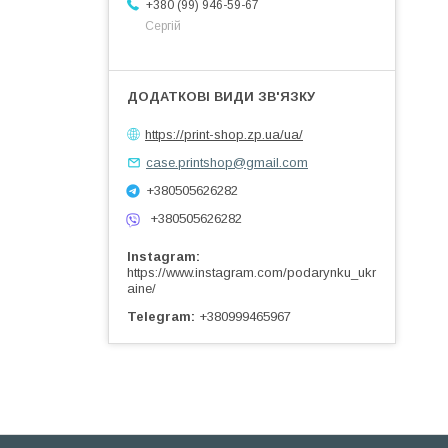
+380 (99) 946-59-67
Сергій
https://print-shop.zp.ua/ua/
case.printshop@gmail.com
+380505626282
+380505626282
Instagram
https://www.instagram.com/podarynku_ukr
aine/
Telegram
+380999465967