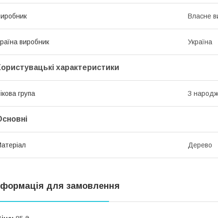
иробник
Власне в
раїна виробник
Україна
Користувацькi характеристики
ікова група
З народ
Основні
атеріал
Дерево
нформація для замовлення