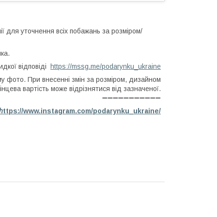
ї для уточнення всіх побажань за розміром/
ка.
идкої відповіді
https://mssg.me/podarynku_ukraine
му фото. При внесенні змін за розміром, дизайном
інцева вартість може відрізнятися від зазначеної.
➖➖➖➖➖➖➖➖➖➖➖
h
ttps://www.instagram.com/podarynku_ukraine/