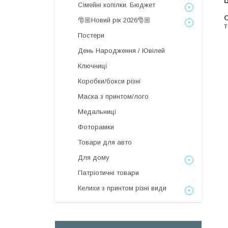
Ц
Сімейні копілки. Бюджет
С
🎅🏼Новий рік 2026🎅🏼
т
Постери
День Народження / Ювілей
Ключниці
Коробки/бокси різні
Маска з принтом/лого
Медальниці
Фоторамки
Товари для авто
Для дому
Патріотичні товари
Келихи з принтом різні види