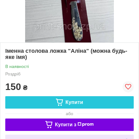
Іменна столова ложка "Аліна" (можна будь-
яке імя)
В наявності
Роздріб
150
₴
Купити
або
Купити з