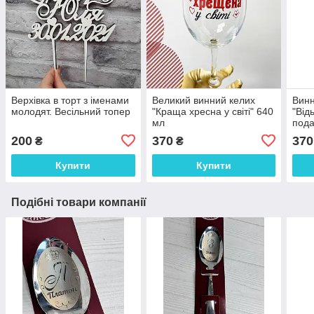
Верхівка в торт з іменами
Великий винний келих
Винн
молодят. Весільний топер
"Краща хресна у світі" 640
"Від
мл
пода
200
370
370
₴
₴
Купити
Купити
Подібні товари компанії