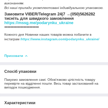
виконанням.
Всі наші прилади укомплектовані індивідуальною упаковкою.
Замовити VIBER/Telegram 24|7 →(050)5626282
тисніть для швидкого замовлення
https://mssg.me/podarynku_ukraine
➖➖➖➖➖➖➖➖➖➖➖
Кожного дня Новинки наших товарів можна побачити в
інстаграм
h
ttps://www.instagram.com/podarynku_ukraine/
Приховати
Спосіб упаковки
Пакуємо замовлення самі. Обов'язково цілістність товару
перевірте на відділенні пошти. Весь товар застахований на
випадок пошкодження.
Характеристики