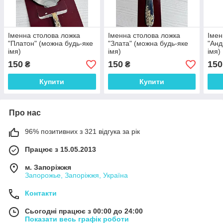
Іменна столова ложка
Іменна столова ложка
Імен
"Платон" (можна будь-яке
"Злата" (можна будь-яке
"Анд
імя)
імя)
імя)
150
150
150
₴
₴
Купити
Купити
Про нас
96% позитивних з 321 відгука за рік
Працює з 15.05.2013
м. Запоріжжя
Запорожье, Запоріжжя, Україна
Контакти
Сьогодні працює з 00:00 до 24:00
Показати весь графік роботи