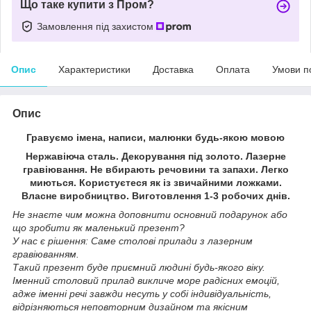
Що таке купити з Пром?
Замовлення під захистом
Опис
Характеристики
Доставка
Оплата
Умови п
Опис
Гравуємо імена, написи, малюнки будь-якою мовою
Нержавіюча сталь. Декорування під золото. Лазерне
гравіювання. Не вбирають речовини та запахи. Легко
миються. Користуєтеся як із звичайними ложками.
Власне виробництво. Виготовлення 1-3 робочих днів.
Не знаєте чим можна доповнити основний подарунок або
що зробити як маленький презент?
У нас є рішення: Саме столові прилади з лазерним
гравіюванням.
Такий презент буде приємний людині будь-якого віку.
Іменний столовий прилад викличе море радісних емоцій,
адже іменні речі завжди несуть у собі індивідуальність,
відрізняються неповторним дизайном та якісним