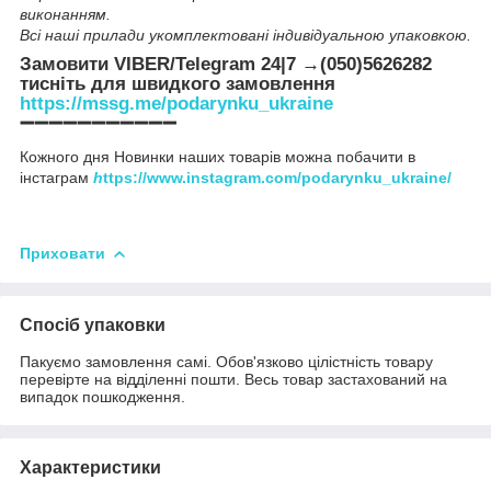
виконанням.
Всі наші прилади укомплектовані індивідуальною упаковкою.
Замовити VIBER/Telegram 24|7 →(050)5626282
тисніть для швидкого замовлення
https://mssg.me/podarynku_ukraine
➖➖➖➖➖➖➖➖➖➖➖
Кожного дня Новинки наших товарів можна побачити в
інстаграм
h
ttps://www.instagram.com/podarynku_ukraine/
Приховати
Спосіб упаковки
Пакуємо замовлення самі. Обов'язково цілістність товару
перевірте на відділенні пошти. Весь товар застахований на
випадок пошкодження.
Характеристики