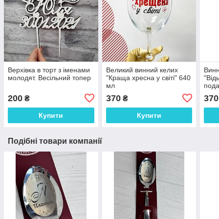
Верхівка в торт з іменами
Великий винний келих
Винн
молодят. Весільний топер
"Краща хресна у світі" 640
"Від
мл
пода
200
370
370
₴
₴
Купити
Купити
Подібні товари компанії