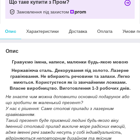
Що таке купити з Пром?
Замовлення під захистом
Опис
Характеристики
Доставка
Оплата
Умови п
Опис
Гравуємо імена, написи, малюнки будь-якою мовою
Нержавіюча сталь. Декорування під золото. Лазерне
гравіювання. Не вбирають речовини та запахи. Легко
миються. Користуєтеся як із звичайними ложками.
Власне виробництво. Виготовлення 1-3 робочих днів.
Не знаєте чим можна доповнити основний подарунок або
що зробити як маленький презент?
У нас є рішення: Саме столові прилади з лазерним
гравіюванням.
Такий презент буде приємний людині будь-якого віку.
Іменний столовий прилад викличе море радісних емоцій,
адже іменні речі завжди несуть у собі індивідуальність,
відрізняються неповторним дизайном та якісним