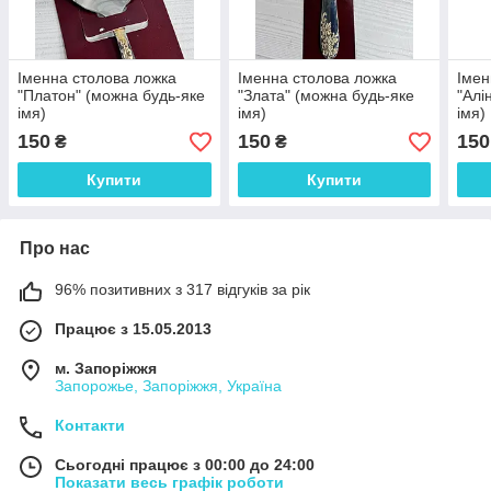
Іменна столова ложка
Іменна столова ложка
Імен
"Платон" (можна будь-яке
"Злата" (можна будь-яке
"Алі
імя)
імя)
імя)
150
150
150
₴
₴
Купити
Купити
Про нас
96% позитивних з 317 відгуків за рік
Працює з 15.05.2013
м. Запоріжжя
Запорожье, Запоріжжя, Україна
Контакти
Сьогодні працює з 00:00 до 24:00
Показати весь графік роботи