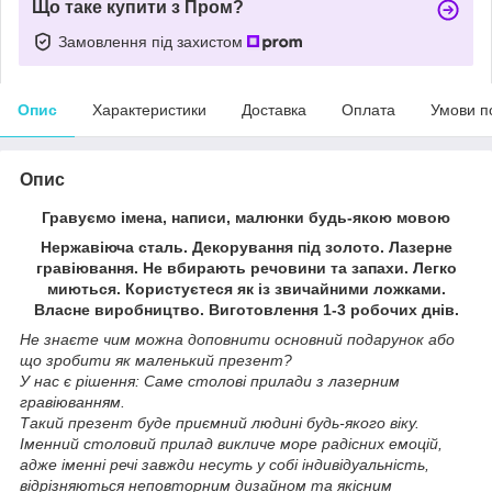
Що таке купити з Пром?
Замовлення під захистом
Опис
Характеристики
Доставка
Оплата
Умови п
Опис
Гравуємо імена, написи, малюнки будь-якою мовою
Нержавіюча сталь. Декорування під золото. Лазерне
гравіювання. Не вбирають речовини та запахи. Легко
миються. Користуєтеся як із звичайними ложками.
Власне виробництво. Виготовлення 1-3 робочих днів.
Не знаєте чим можна доповнити основний подарунок або
що зробити як маленький презент?
У нас є рішення: Саме столові прилади з лазерним
гравіюванням.
Такий презент буде приємний людині будь-якого віку.
Іменний столовий прилад викличе море радісних емоцій,
адже іменні речі завжди несуть у собі індивідуальність,
відрізняються неповторним дизайном та якісним