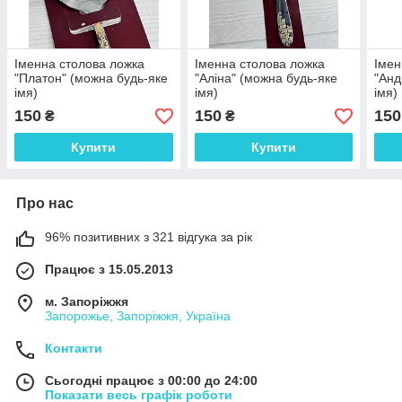
Іменна столова ложка
Іменна столова ложка
Імен
"Платон" (можна будь-яке
"Аліна" (можна будь-яке
"Анд
імя)
імя)
імя)
150
150
150
₴
₴
Купити
Купити
Про нас
96% позитивних з 321 відгука за рік
Працює з 15.05.2013
м. Запоріжжя
Запорожье, Запоріжжя, Україна
Контакти
Сьогодні працює з 00:00 до 24:00
Показати весь графік роботи