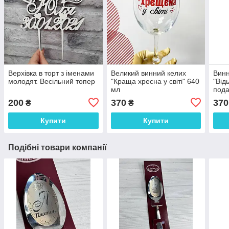
Верхівка в торт з іменами
Великий винний келих
Винн
молодят. Весільний топер
"Краща хресна у світі" 640
"Від
мл
пода
200
370
370
₴
₴
Купити
Купити
Подібні товари компанії