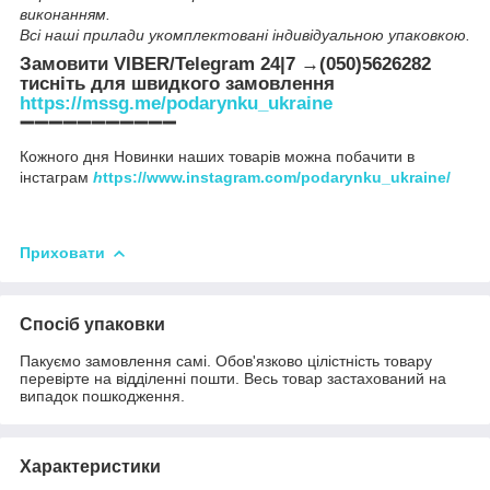
виконанням.
Всі наші прилади укомплектовані індивідуальною упаковкою.
Замовити VIBER/Telegram 24|7 →(050)5626282
тисніть для швидкого замовлення
https://mssg.me/podarynku_ukraine
➖➖➖➖➖➖➖➖➖➖➖
Кожного дня Новинки наших товарів можна побачити в
інстаграм
h
ttps://www.instagram.com/podarynku_ukraine/
Приховати
Спосіб упаковки
Пакуємо замовлення самі. Обов'язково цілістність товару
перевірте на відділенні пошти. Весь товар застахований на
випадок пошкодження.
Характеристики